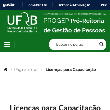
COMUNICA BR
ACESSO À INFORMAÇÃO
PARTI
IR
UNIVERSIDADE FEDERAL DO RECÔNCAVO DA BAHIA
PROGEP
Pró-Reitoria
PARA
O
de Gestão de Pessoas
CONTEÚDO
Buscar no portal
Página inicial
Licenças para Capacitação
Licenças para Capacitação