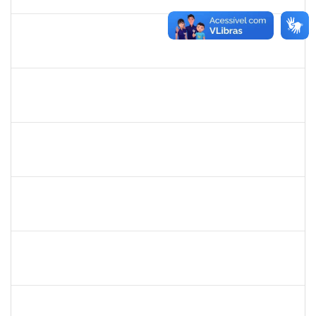
01/08/2023
Concluído
1751386
DANIEL FADIGAS MORENO
Técnico
23007.00011721/2023-06
17/07/2023
31/07/2023
Concluído
1557813
JOSE MARIO FERREIRA DOS SANTOS
Técnico
23007.00007641/2023-71
02/05/2023
31/07/2023
Concluído
2159575
RAQUEL SOUZA LIMA
Técnico
23007.00005118/2023-98
01/04/2023
31/07/2023
Concluído
1872886
JURANDIR DE JESUS ALMEIDA
Técnico
23007.00027745/2022-78
01/07/2023
30/07/2023
Concluído
1673038
WELINGTON SILVA DE SOUZA
Técnico
23007.00014615/2023-50
03/07/2023
28/07/2023
Concluído
1047602
DAIANE ALVES FERREIRA NASCIMENTO
Técnico