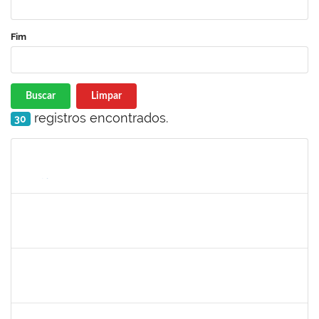
Fim
Buscar
Limpar
registros encontrados.
30
Matrícula
Nome
Cargo
Processo
Início
Fim
Status
1652007
SAULO LEAL FERREIRA
Técnico
23007.00012835/2023-95
26/06/2023
23/09/2023
Concluído
1850157
DANIELA ARAUJO MACEDO LOPES
Técnico
23007.00018456/2023-36
07/08/2023
05/09/2023
Concluído