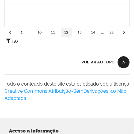
Concluído
279671
MARIA BARBARA GONCALVES DOS SANTOS SILVA
Técnico
23007.00009774/2023-98
22/05/2023
22/06/2023
Concluído
1
...
10
11
12
13
14
...
22
50
VOLTAR AO TOPO
Todo o conteúdo deste site está publicado sob a licença
Creative Commons Atribuição-SemDerivações 3.0 Não
Adaptada
.
Acesso a Informação