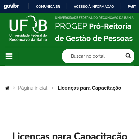
COMUNICA BR
ACESSO À INFORMAÇÃO
PARTI
IR
UNIVERSIDADE FEDERAL DO RECÔNCAVO DA BAHIA
PROGEP
Pró-Reitoria
PARA
O
de Gestão de Pessoas
CONTEÚDO
Buscar no portal
Página inicial
Licenças para Capacitação
Licenças para Capacitação