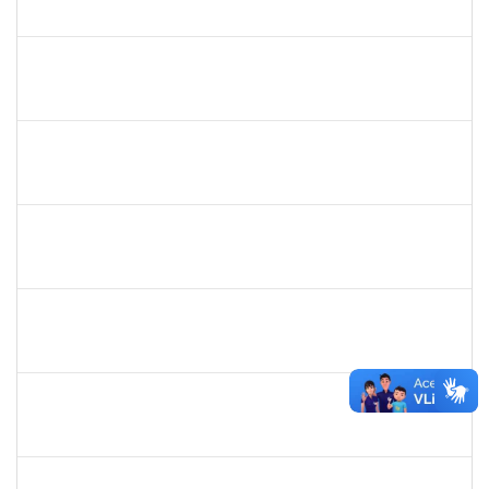
23007.00009540/2023-14
26/06/2023
25/07/2023
Concluído
1652731
DANILO FE SILVA
Técnico
23007.00009272/2023-72
26/06/2023
25/07/2023
Concluído
1573629
FLAVIA SABINA DA SILVA SOUZA
Técnico
3321690
19/06/2023
14/07/2023
Concluído
1573600
EDSON PAULINO DA SILVA
Técnico
3363822
19/06/2023
14/07/2023
Concluído
1644090
MIRELLA PRAZERES RODRIGUES
Técnico
23007.00012834/2023-25
28/06/2023
12/07/2023
Concluído
1983553
DANILO DA CONCEICAO VALVERDE
Técnico
23007.00011204/2023-94
12/06/2023
11/07/2023
Concluído
2401210