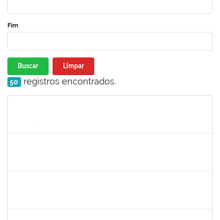
Fim
Buscar
Limpar
registros encontrados.
50
Matrícula
Nome
Cargo
Processo
Início
Fim
Status
1652007
SAULO LEAL FERREIRA
Técnico
23007.00012835/2023-95
26/06/2023
23/09/2023
Concluído
1850157
DANIELA ARAUJO MACEDO LOPES
Técnico
23007.00018456/2023-36
07/08/2023
05/09/2023
Concluído