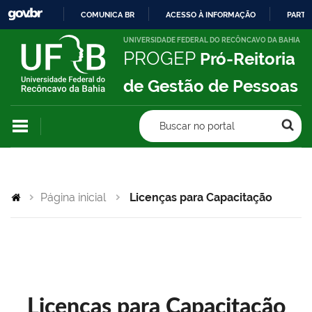
COMUNICA BR
ACESSO À INFORMAÇÃO
PARTI
IR
UNIVERSIDADE FEDERAL DO RECÔNCAVO DA BAHIA
PROGEP
Pró-Reitoria
PARA
O
de Gestão de Pessoas
CONTEÚDO
Buscar no portal
Página inicial
Licenças para Capacitação
Licenças para Capacitação