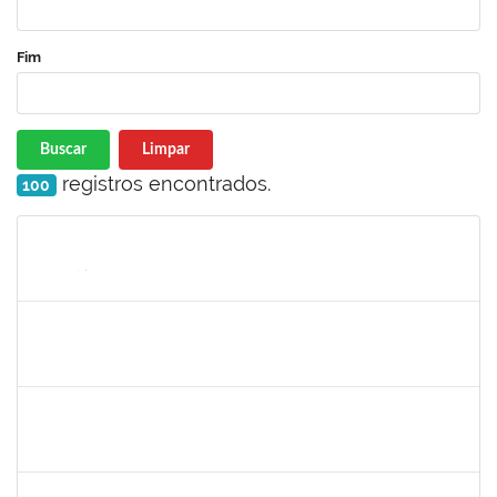
Fim
Buscar
Limpar
registros encontrados.
100
Matrícula
Nome
Cargo
Processo
Início
Fim
Status
1836984
VILMA COELHO ALMEIDA
Técnico
23007.00004175/2023-48
12/07/2023
11/08/2023
Concluído
2164076
GABRIEL SILVA FERREIRA
Técnico
23007.00010766/2023-86
03/07/2023
02/08/2023
Concluído