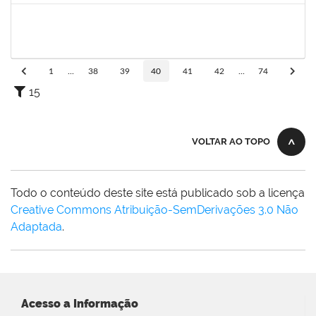
1760178
ISMAEL JACOB DAL ZOT JUNIOR
Técnico
23007.00009349/2023-30
26/06/2023
24/08/2023
Concluído
1
...
38
39
40
41
42
...
74
15
VOLTAR AO TOPO
Todo o conteúdo deste site está publicado sob a licença
Creative Commons Atribuição-SemDerivações 3.0 Não
Adaptada
.
Acesso a Informação