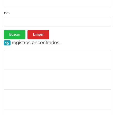
Fim
Buscar
Limpar
registros encontrados.
15
Matrícula
Nome
Cargo
Processo
Início
Fim
Status
2164076
GABRIEL SILVA FERREIRA
Técnico
23007.00010766/2023-86
03/07/2023
02/08/2023
Concluído
2329908
ROMENIQUE CARNEIRO DE SOUZA
Técnico
23007.00013680/2023-75
03/07/2023
01/08/2023
Concluído