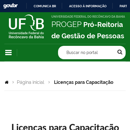
COMUNICA BR
ACESSO À INFORMAÇÃO
PARTI
IR
UNIVERSIDADE FEDERAL DO RECÔNCAVO DA BAHIA
PROGEP
Pró-Reitoria
PARA
O
de Gestão de Pessoas
CONTEÚDO
Buscar no portal
Página inicial
Licenças para Capacitação
Licenças para Capacitação