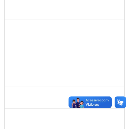
1044498
VALTER DANTAS RAMOS
Técnico
23007.00023537/2022-10
03/07/2023
30/09/2023
Concluído
1872886
JURANDIR DE JESUS ALMEIDA
Técnico
23007.00027745/2022-78
01/07/2023
30/07/2023
Concluído
1885108
RONALDO CARVALHO DA SILVA
Técnico
23007.00008985/2023-61
01/07/2023
31/08/2023
Concluído
1644090
MIRELLA PRAZERES RODRIGUES
Técnico
23007.00012834/2023-25
28/06/2023
12/07/2023
Concluído
1047602
DAIANE ALVES FERREIRA NASCIMENTO
Técnico
23007.00009540/2023-14
26/06/2023
25/07/2023
Concluído
1652731
DANILO FE SILVA
Técnico
23007.00009272/2023-72
26/06/2023
25/07/2023
Concluído