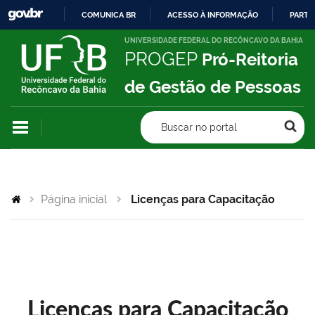
COMUNICA BR
ACESSO À INFORMAÇÃO
PARTI
IR
UNIVERSIDADE FEDERAL DO RECÔNCAVO DA BAHIA
PROGEP
Pró-Reitoria
PARA
O
de Gestão de Pessoas
CONTEÚDO
Buscar no portal
Página inicial
Licenças para Capacitação
Licenças para Capacitação