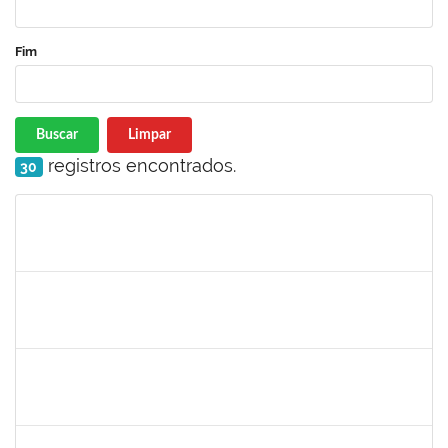
Fim
Buscar
Limpar
registros encontrados.
30
Matrícula
Nome
Cargo
Processo
Início
Fim
Status
1836984
VILMA COELHO ALMEIDA
Técnico
23007.00004175/2023-48
12/07/2023
11/08/2023
Concluído
2164076
GABRIEL SILVA FERREIRA
Técnico
23007.00010766/2023-86
03/07/2023
02/08/2023
Concluído