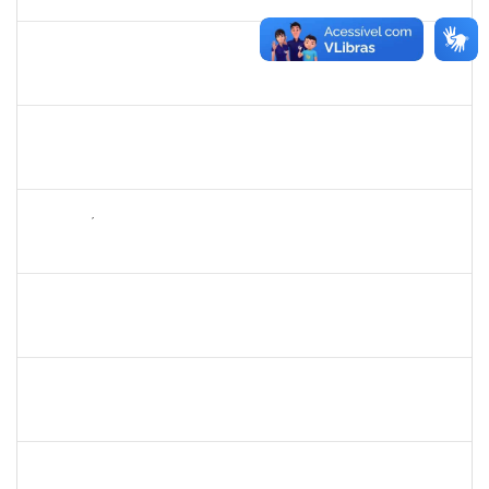
14/07/2023
Concluído
1573600
EDSON PAULINO DA SILVA
Técnico
3363822
19/06/2023
14/07/2023
Concluído
2257468
OSCAR CARDOSO DE ALMEIDA NETO
Técnico
3360497
19/06/2023
07/07/2023
Concluído
2265449
THIAGO ÍTALO ROCHA DE JESUS
Técnico
23007.00009815/2023-58
19/06/2023
04/07/2023
Concluído
2652407
JOAO MAURICIO DANTAS BATISTA
Técnico
23007.00010605/2023-68
12/06/2023
26/06/2023
Concluído
1983553
DANILO DA CONCEICAO VALVERDE
Técnico
23007.00011204/2023-94
12/06/2023
11/07/2023
Concluído
2401210
ALEX DO NASCIMENTO AMBROSIO
Técnico