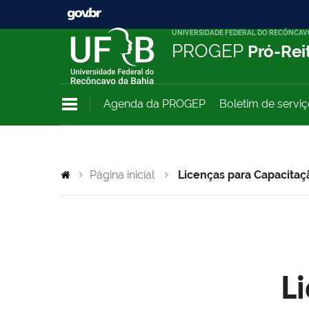
UNIVERSIDADE FEDERAL DO RECÔNCAV
PROGEP
Pró-Rei
Agenda da PROGEP
Boletim de servi
Página inicial
Licenças para Capacitaç
L