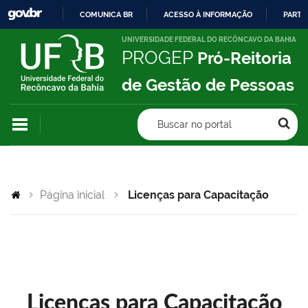
COMUNICA BR
ACESSO À INFORMAÇÃO
PARTI
IR
UNIVERSIDADE FEDERAL DO RECÔNCAVO DA BAHIA
PROGEP
Pró-Reitoria
PARA
O
de Gestão de Pessoas
CONTEÚDO
Buscar no portal
Página inicial
Licenças para Capacitação
Licenças para Capacitação