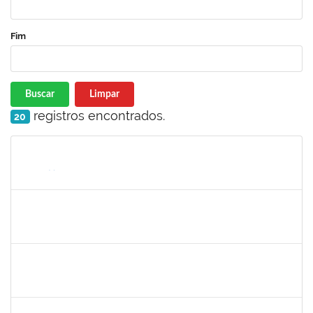
Fim
Buscar
Limpar
registros encontrados.
20
Matrícula
Nome
Cargo
Processo
Início
Fim
Status
1874542
ANA FLAVIA GOTTSCHALL DE ALMEIDA
Técnico
23007.00014125/2023-88
03/07/2023
01/08/2023
Concluído
1873038
CAMILLO GUIMARAES DE SOUZA
Técnico
23007.00014310/2023-40
03/07/2023
01/08/2023
Concluído