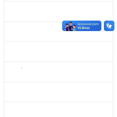
1573629
FLAVIA SABINA DA SILVA SOUZA
Técnico
3321690
19/06/2023
14/07/2023
Concluído
1573600
EDSON PAULINO DA SILVA
Técnico
3363822
19/06/2023
14/07/2023
Concluído
2257468
OSCAR CARDOSO DE ALMEIDA NETO
Técnico
3360497
19/06/2023
07/07/2023
Concluído
2265449
THIAGO ÍTALO ROCHA DE JESUS
Técnico
23007.00009815/2023-58
19/06/2023
04/07/2023
Concluído
2652407
JOAO MAURICIO DANTAS BATISTA
Técnico
23007.00010605/2023-68
12/06/2023
26/06/2023
Concluído
1983553
DANILO DA CONCEICAO VALVERDE
Técnico
23007.00011204/2023-94
12/06/2023