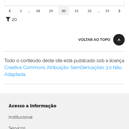
11/07/2023
Concluído
1
...
28
29
30
31
32
...
55
20
VOLTAR AO TOPO
Todo o conteúdo deste site está publicado sob a licença
Creative Commons Atribuição-SemDerivações 3.0 Não
Adaptada
.
Acesso a Informação
Institucional
Serviços