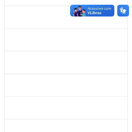
11/07/2023
Concluído
2401210
ALEX DO NASCIMENTO AMBROSIO
Técnico
23007.00026404/2022-07
12/06/2023
11/07/2023
Concluído
1753043
MARCUS PIMENTEL OLIVEIRA
Técnico
23007.00006293/2023-92
08/06/2023
07/07/2023
Concluído
1760632
ALINE PEREIRA DA SILVA MATOS
Técnico
23007.00019849/2022-64
07/06/2023
04/07/2023
Concluído
2260515
FAGNER DOS SANTOS FERNANDES
Técnico
23007.00001374/2023-15
07/06/2023
05/08/2023
Concluído
2258018
LUZIANE DOS SANTOS
Técnico
23007.00007418/2023-78
05/06/2023
04/07/2023
Concluído
2093086
KASSIA AGUIAR NORBERTO RIOS
Docente