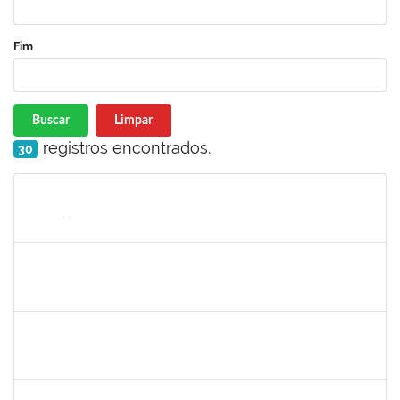
Fim
Buscar
Limpar
registros encontrados.
30
Matrícula
Nome
Cargo
Processo
Início
Fim
Status
1874542
ANA FLAVIA GOTTSCHALL DE ALMEIDA
Técnico
23007.00014125/2023-88
03/07/2023
01/08/2023
Concluído
1873038
CAMILLO GUIMARAES DE SOUZA
Técnico
23007.00014310/2023-40
03/07/2023
01/08/2023
Concluído