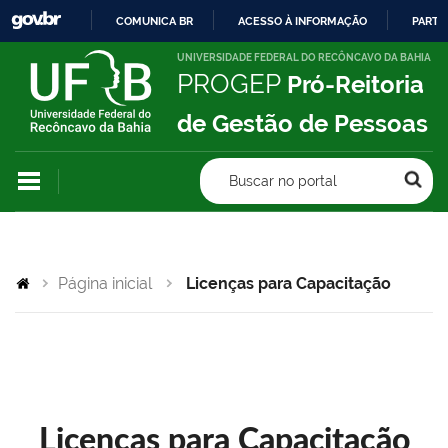
COMUNICA BR
ACESSO À INFORMAÇÃO
PARTI
IR
UNIVERSIDADE FEDERAL DO RECÔNCAVO DA BAHIA
PROGEP
Pró-Reitoria
PARA
O
de Gestão de Pessoas
CONTEÚDO
Buscar no portal
Página inicial
Licenças para Capacitação
Licenças para Capacitação