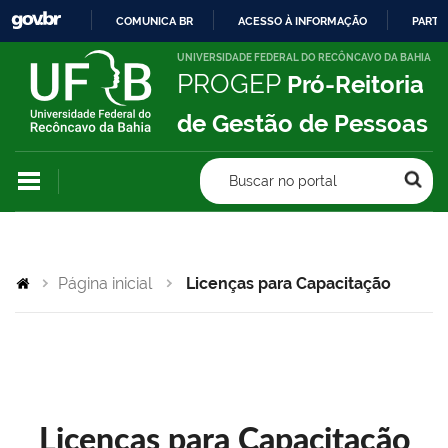
COMUNICA BR
ACESSO À INFORMAÇÃO
PARTI
IR
UNIVERSIDADE FEDERAL DO RECÔNCAVO DA BAHIA
PROGEP
Pró-Reitoria
PARA
O
de Gestão de Pessoas
CONTEÚDO
Buscar no portal
Página inicial
Licenças para Capacitação
Licenças para Capacitação