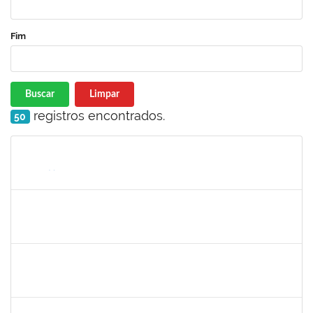
Fim
Buscar
Limpar
registros encontrados.
50
Matrícula
Nome
Cargo
Processo
Início
Fim
Status
1874542
ANA FLAVIA GOTTSCHALL DE ALMEIDA
Técnico
23007.00014125/2023-88
03/07/2023
01/08/2023
Concluído
1873038
CAMILLO GUIMARAES DE SOUZA
Técnico
23007.00014310/2023-40
03/07/2023
01/08/2023
Concluído