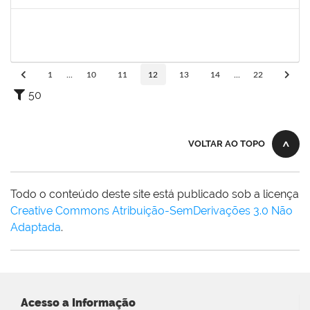
Concluído
1755265
KARINA DE SOUZA SILVA
Técnico
23007.00001212/2023-24
16/03/2023
14/04/2023
Concluído
1
...
10
11
12
13
14
...
22
50
VOLTAR AO TOPO
Todo o conteúdo deste site está publicado sob a licença
Creative Commons Atribuição-SemDerivações 3.0 Não
Adaptada
.
Acesso a Informação