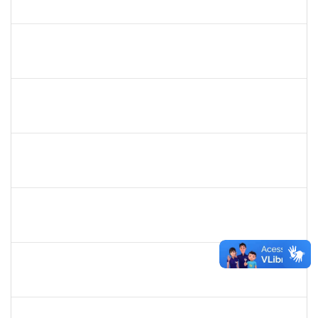
Requerimento 3322869
01/06/2023
30/06/2023
Concluído
1873058
ANTONIO MARCEL NASCIMENTO GRADIN
Técnico
23007.00023205/2022-50
01/06/2023
30/06/2023
Concluído
1343648
PATRICIA FIGUEIREDO MARQUES
Docente
23007.00007314/2023-73
25/05/2023
23/06/2023
Concluído
279671
MARIA BARBARA GONCALVES DOS SANTOS SILVA
Técnico
23007.00009774/2023-98
22/05/2023
22/06/2023
Concluído
1152634
LUCIANO BORGES FREIRE
Técnico
23007.00009350/2023-03
18/05/2023
01/07/2023
Concluído
1759857
ANDRE LUIZ MACIEL ALMEIDA
Técnico
23007.00006228/2023-04
15/05/2023
13/08/2023
Concluído
1647576