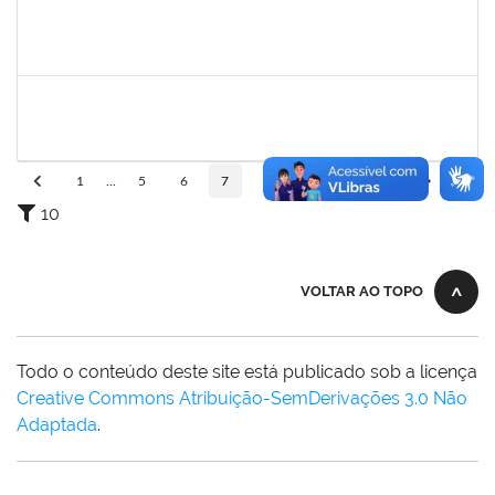
2376770
GUSTAVO MODESTO DE AMORIM
Docente
23007.00015507/2025-16
24/09/2025
22/12/2025
Concluído
2257315
MAURICIO DE NANTES RAMOS
Técnico
23007.00024384/2025-24
24/11/2025
21/12/2025
Concluído
1
...
5
6
7
8
9
...
110
10
VOLTAR AO TOPO
Todo o conteúdo deste site está publicado sob a licença
Creative Commons Atribuição-SemDerivações 3.0 Não
Adaptada
.