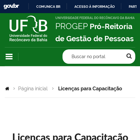
COMUNICA BR
ACESSO À INFORMAÇÃO
PARTI
IR
UNIVERSIDADE FEDERAL DO RECÔNCAVO DA BAHIA
PROGEP
Pró-Reitoria
PARA
O
de Gestão de Pessoas
CONTEÚDO
Buscar no portal
Página inicial
Licenças para Capacitação
Licenças para Capacitação