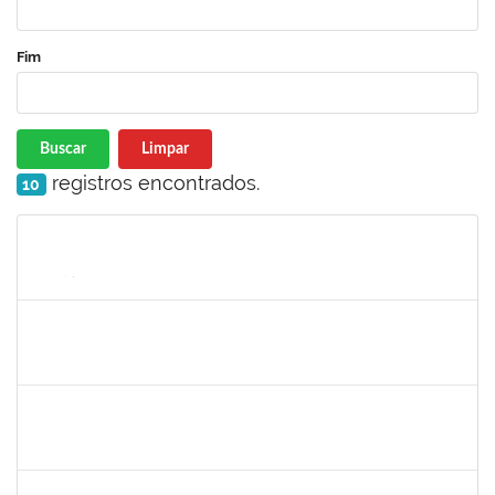
Fim
Buscar
Limpar
registros encontrados.
10
Matrícula
Nome
Cargo
Processo
Início
Fim
Status
1551189
FABIOLA MARINHO COSTA
Docente
23007.00016328/2025-62
06/10/2025
31/12/2025
Concluído
1717557
TATIANA POLLIANA PINTO DE LIMA
Docente
23007.00016726/2025-83
01/10/2025
29/12/2025
Concluído