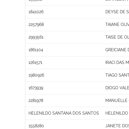
1841026
DEYSE DE 
2257968
TAIANE OLI
2993561
TAISE DE OL
1861104
GREICIANE
1261571
IRACI DAS 
1980926
TIAGO SAN
1673939
DIOGO VAL
2281978
MANUELLE
HELENILDO SANTANA DOS SANTOS
HELENILDO
1558280
JANETE DO