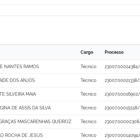
Cargo
Processo
DE NANTES RAMOS
Técnico
23007.00024384
AIDE DOS ANJOS
Técnico
23007.00021338/
TE SILVEIRA MAIA
Técnico
23007.00016902
GINA DE ASSIS DA SILVA
Técnico
23007.00015518/
 GRAÇAS MASCARENHAS QUEIROZ
Técnico
23007.00000308
LO ROCHA DE JESUS
Técnico
23007.00014094