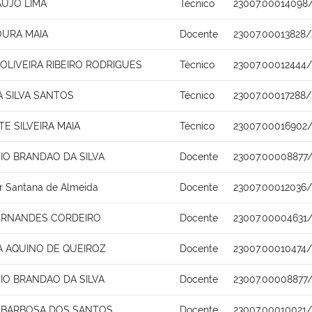
AUJO LIMA
Técnico
23007.00014098
URA MAIA
Docente
23007.00013828
LIVEIRA RIBEIRO RODRIGUES
Técnico
23007.00012444/
 SILVA SANTOS
Técnico
23007.00017288/
TE SILVEIRA MAIA
Técnico
23007.00016902
SIO BRANDAO DA SILVA
Docente
23007.00008877/
r Santana de Almeida
Docente
23007.00012036/
FERNANDES CORDEIRO
Docente
23007.00004631
A AQUINO DE QUEIROZ
Docente
23007.00010474/
SIO BRANDAO DA SILVA
Docente
23007.00008877/
 BARBOSA DOS SANTOS
Docente
23007.00010021/