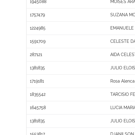
1945088
MOISES AR
1757479
SUZANA MO
1224985
EMANUELE O
1591709
CELESTE DA
287121
AIDA CELES
1381835
JULIO ELOI
1719181
Rosa Alenca
1835542
TARCISIO 
1645758
LUCIA MARI
1381835
JULIO ELOI
1553817
DJANILSON