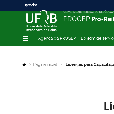
UNIVERSIDADE FEDERAL DO RECÔNCAV
PROGEP
Pró-Rei
Agenda da PROGEP
Boletim de servi
Página inicial
Licenças para Capacitaç
L