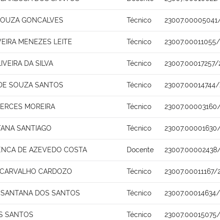
SOUZA GONCALVES
Técnico
23007.00005041
VEIRA MENEZES LEITE
Técnico
23007.00011055/
IVEIRA DA SILVA
Técnico
23007.00017257/
 DE SOUZA SANTOS
Técnico
23007.00014744/
MERCES MOREIRA
Técnico
23007.00003160
TANA SANTIAGO
Técnico
23007.00001630
ENCA DE AZEVEDO COSTA
Docente
23007.00002438
 CARVALHO CARDOZO
Técnico
23007.00011167/
 SANTANA DOS SANTOS
Técnico
23007.00014634/
S SANTOS
Técnico
23007.00015075