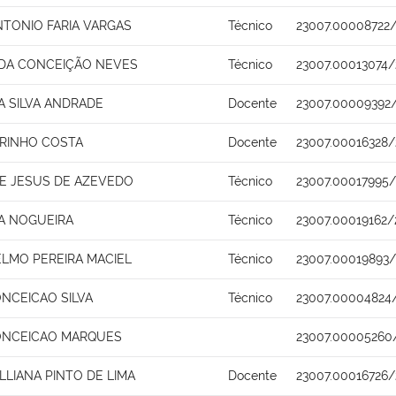
NTONIO FARIA VARGAS
Técnico
23007.00008722/
 DA CONCEIÇÃO NEVES
Técnico
23007.00013074/
A SILVA ANDRADE
Docente
23007.00009392
ARINHO COSTA
Docente
23007.00016328/
E JESUS DE AZEVEDO
Técnico
23007.00017995/
IA NOGUEIRA
Técnico
23007.00019162/
ELMO PEREIRA MACIEL
Técnico
23007.00019893/
ONCEICAO SILVA
Técnico
23007.00004824
ONCEICAO MARQUES
23007.00005260
LLIANA PINTO DE LIMA
Docente
23007.00016726/