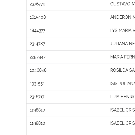
2376770
GUSTAVO M
1615408
ANDERON M
1844377
LYS MARIA 
2314787
JULIANA N
2257947
MARIA FER
1046848
ROSILDA S
1931551
ISIS JULIA
2316717
LUIS HENR
1198810
ISABEL CRI
1198810
ISABEL CRI