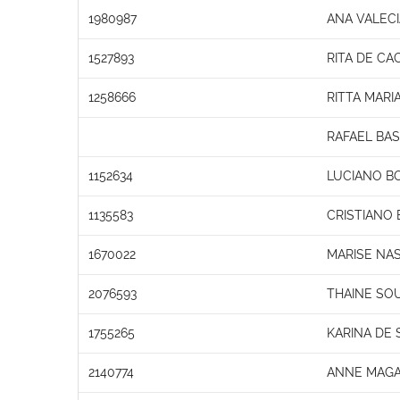
1980987
ANA VALECI
1527893
RITA DE CA
1258666
RITTA MARI
RAFAEL BA
1152634
LUCIANO B
1135583
CRISTIANO
1670022
MARISE NA
2076593
THAINE SO
1755265
KARINA DE 
2140774
ANNE MAGAL