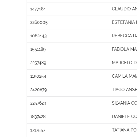
1477484
CLAUDIO A
2260005
ESTEFANIA
1062443
REBECCA D
1551189
FABIOLA M
2257489
MARCELO D
1190254
CAMILA MA
2420879
TIAGO ANS
2257623
SILVANIA C
1837428
DANIELE C
1717557
TATIANA PO