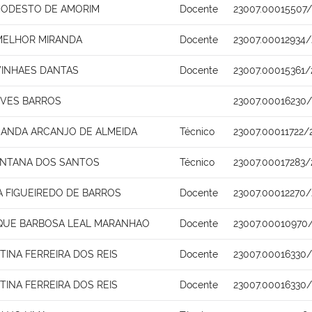
ODESTO DE AMORIM
Docente
23007.00015507/
ELHOR MIRANDA
Docente
23007.00012934/
VINHAES DANTAS
Docente
23007.00015361/
EVES BARROS
23007.00016230
NANDA ARCANJO DE ALMEIDA
Técnico
23007.00011722/
ANTANA DOS SANTOS
Técnico
23007.00017283/
NA FIGUEIREDO DE BARROS
Docente
23007.00012270/
IQUE BARBOSA LEAL MARANHAO
Docente
23007.00010970
STINA FERREIRA DOS REIS
Docente
23007.00016330
STINA FERREIRA DOS REIS
Docente
23007.00016330