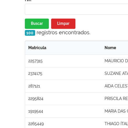
Buscar
Limpar
registros encontrados.
100
Matrícula
Nome
2257315
MAURICIO 
2374175
SUZANE AT
287121
AIDA CELES
2295824
PRISCILA RE
1919544
MARIA DAS
2265449
THIAGO ÍTA