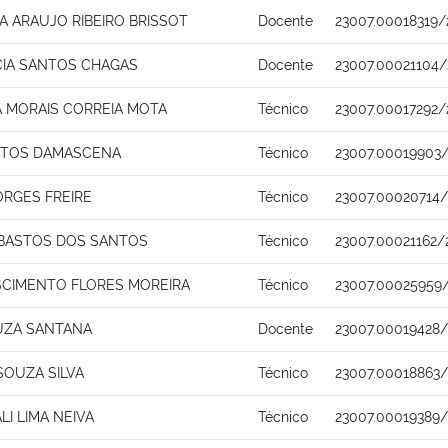
A ARAUJO RIBEIRO BRISSOT
Docente
23007.00018319/
CIA SANTOS CHAGAS
Docente
23007.00021104/
A MORAIS CORREIA MOTA
Técnico
23007.00017292/
STOS DAMASCENA
Técnico
23007.00019903
ORGES FREIRE
Técnico
23007.00020714/
 BASTOS DOS SANTOS
Técnico
23007.00021162/
SCIMENTO FLORES MOREIRA
Técnico
23007.00025959
UZA SANTANA
Docente
23007.00019428/
SOUZA SILVA
Técnico
23007.00018863
I LIMA NEIVA
Técnico
23007.00019389