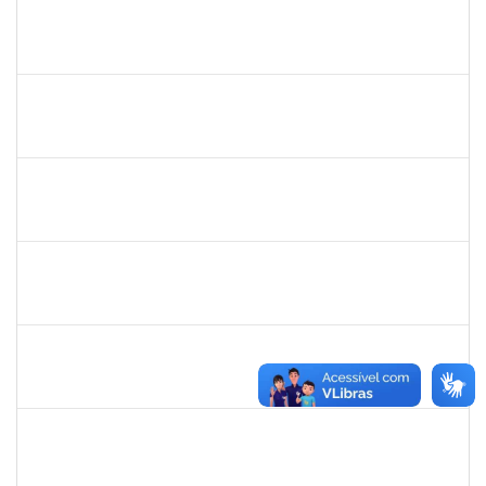
1062443
REBECCA DA SILVA ANDRADE
Docente
23007.00009392/2025-27
16/10/2025
14/12/2025
Concluído
1551189
FABIOLA MARINHO COSTA
Docente
23007.00016328/2025-62
06/10/2025
31/12/2025
Concluído
2257489
MARCELO DE JESUS DE AZEVEDO
Técnico
23007.00017995/2025-61
06/10/2025
31/10/2025
Concluído
1190254
CAMILA MAIA NOGUEIRA
Técnico
23007.00019162/2025-77
06/10/2025
04/11/2025
Concluído
2420879
TIAGO ANSELMO PEREIRA MACIEL
Técnico
23007.00019893/2025-31
06/10/2025
03/01/2026
Concluído
2257623
SILVANIA CONCEICAO SILVA
Técnico
23007.00004824/2025-76
06/10/2025
04/11/2025
Concluído