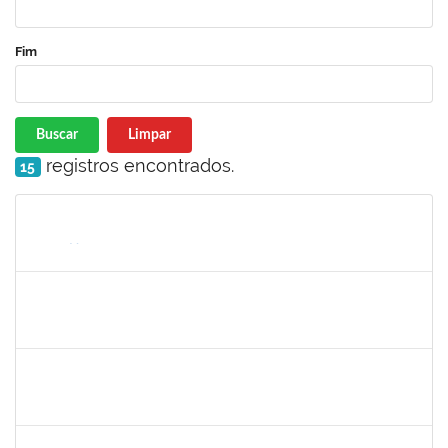
Fim
Buscar
Limpar
registros encontrados.
15
Matrícula
Nome
Cargo
Processo
Início
Fim
Status
2257315
MAURICIO DE NANTES RAMOS
Técnico
23007.00024384/2025-24
24/11/2025
21/12/2025
Concluído
2374175
SUZANE ATAIDE DOS ANJOS
Técnico
23007.00021338/2024-13
24/11/2025
23/12/2025
Concluído