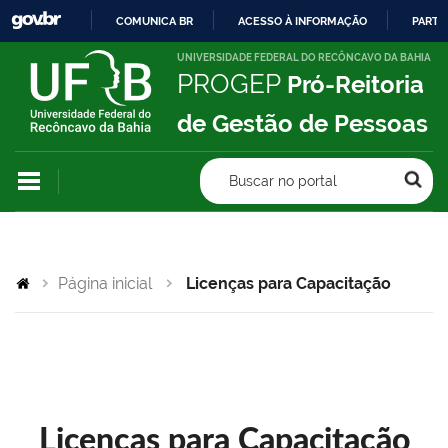
COMUNICA BR
ACESSO À INFORMAÇÃO
PARTI
IR
UNIVERSIDADE FEDERAL DO RECÔNCAVO DA BAHIA
PROGEP
Pró-Reitoria
PARA
O
de Gestão de Pessoas
CONTEÚDO
Buscar no portal
Página inicial
Licenças para Capacitação
Licenças para Capacitação