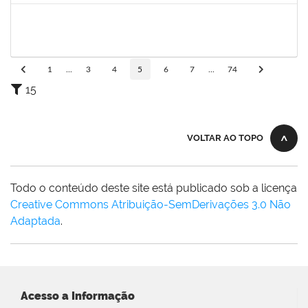
1837428
DANIELE CONCEICAO MARQUES
23007.00005260/2025-41
01/10/2025
31/10/2025
Concluído
1
...
3
4
5
6
7
...
74
15
VOLTAR AO TOPO
Todo o conteúdo deste site está publicado sob a licença
Creative Commons Atribuição-SemDerivações 3.0 Não
Adaptada
.
Acesso a Informação