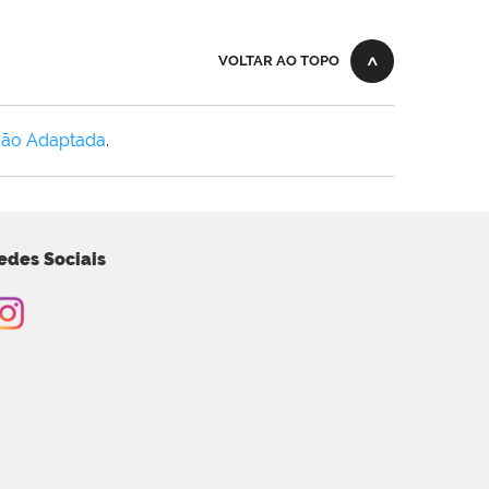
VOLTAR AO TOPO
Não Adaptada
.
edes Sociais