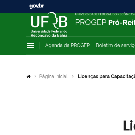
UNIVERSIDADE FEDERAL DO RECÔNCAV
PROGEP
Pró-Rei
Agenda da PROGEP
Boletim de servi
Página inicial
Licenças para Capacitaç
L