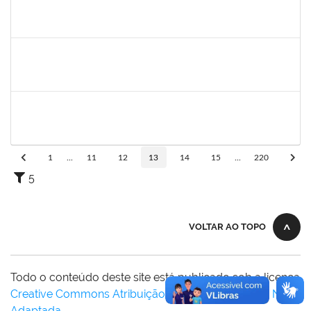
287121
AIDA CELESTE SILVEIRA MAIA
Técnico
23007.00016902/2025-84
20/11/2025
05/12/2025
Concluído
2295824
PRISCILA REGINA DE ASSIS DA SILVA
Técnico
23007.00015518/2025-10
10/11/2025
07/02/2026
Concluído
1919544
MARIA DAS GRAÇAS MASCARENHAS QUEIROZ
Técnico
23007.00000308/2025-79
10/11/2025
24/12/2025
Concluído
1
...
11
12
13
14
15
...
220
5
VOLTAR AO TOPO
Todo o conteúdo deste site está publicado sob a licença
Creative Commons Atribuição-SemDerivações 3.0 Não
Adaptada
.