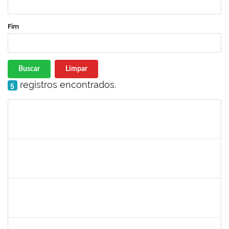
Fim
Buscar
Limpar
registros encontrados.
5
Matrícula
Nome
Cargo
Processo
Início
Fim
Status
2257315
MAURICIO DE NANTES RAMOS
Técnico
23007.00024384/2025-24
24/11/2025
21/12/2025
Concluído
2374175
SUZANE ATAIDE DOS ANJOS
Técnico
23007.00021338/2024-13
24/11/2025
23/12/2025
Concluído