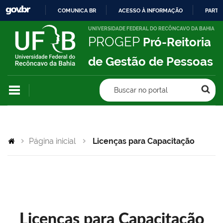
COMUNICA BR
ACESSO À INFORMAÇÃO
PARTI
IR
UNIVERSIDADE FEDERAL DO RECÔNCAVO DA BAHIA
PROGEP
Pró-Reitoria
PARA
O
de Gestão de Pessoas
CONTEÚDO
Buscar no portal
Página inicial
Licenças para Capacitação
Licenças para Capacitação