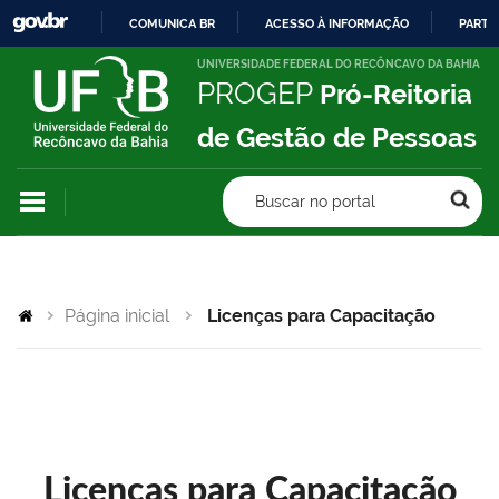
COMUNICA BR
ACESSO À INFORMAÇÃO
PARTI
IR
UNIVERSIDADE FEDERAL DO RECÔNCAVO DA BAHIA
PROGEP
Pró-Reitoria
PARA
O
de Gestão de Pessoas
CONTEÚDO
Buscar no portal
Página inicial
Licenças para Capacitação
Licenças para Capacitação