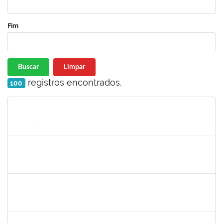
Fim
Buscar
Limpar
registros encontrados.
100
Matrícula
Nome
Cargo
Processo
Início
Fim
Status
1872886
JURANDIR DE JESUS ALMEIDA
Técnico
23007.00027745/2022-78
01/07/2023
30/07/2023
Concluído
1885108
RONALDO CARVALHO DA SILVA
Técnico
23007.00008985/2023-61
01/07/2023
31/08/2023
Concluído