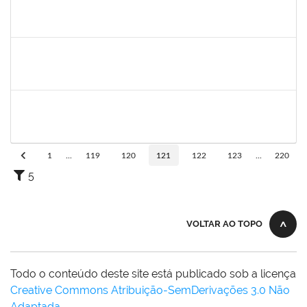
1644090
MIRELLA PRAZERES RODRIGUES
Técnico
23007.00012834/2023-25
28/06/2023
12/07/2023
Concluído
1047602
DAIANE ALVES FERREIRA NASCIMENTO
Técnico
23007.00009540/2023-14
26/06/2023
25/07/2023
Concluído
1652731
DANILO FE SILVA
Técnico
23007.00009272/2023-72
26/06/2023
25/07/2023
Concluído
1
...
119
120
121
122
123
...
220
5
VOLTAR AO TOPO
Todo o conteúdo deste site está publicado sob a licença
Creative Commons Atribuição-SemDerivações 3.0 Não
Adaptada
.