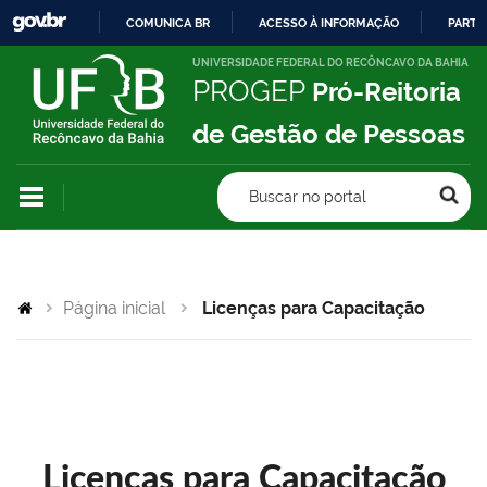
COMUNICA BR
ACESSO À INFORMAÇÃO
PARTI
IR
UNIVERSIDADE FEDERAL DO RECÔNCAVO DA BAHIA
PROGEP
Pró-Reitoria
PARA
O
de Gestão de Pessoas
CONTEÚDO
Buscar no portal
Página inicial
Licenças para Capacitação
Licenças para Capacitação