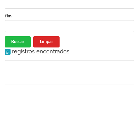
Fim
Buscar
Limpar
registros encontrados.
5
Matrícula
Nome
Cargo
Processo
Início
Fim
Status
1872886
JURANDIR DE JESUS ALMEIDA
Técnico
23007.00027745/2022-78
01/07/2023
30/07/2023
Concluído
1885108
RONALDO CARVALHO DA SILVA
Técnico
23007.00008985/2023-61
01/07/2023
31/08/2023
Concluído