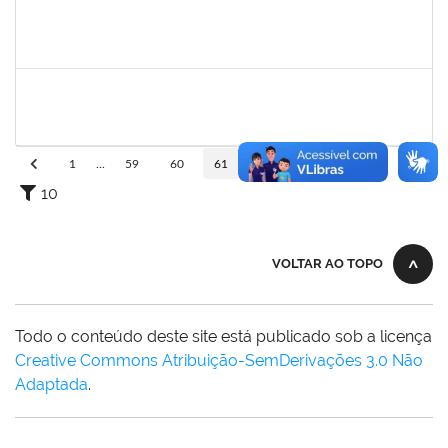
1652007
SAULO LEAL FERREIRA
Técnico
23007.00012835/2023-95
26/06/2023
23/09/2023
Concluído
1573629
FLAVIA SABINA DA SILVA SOUZA
Técnico
3321690
19/06/2023
14/07/2023
Concluído
1
...
59
60
61
62
63
...
110
10
VOLTAR AO TOPO
Todo o conteúdo deste site está publicado sob a licença
Creative Commons Atribuição-SemDerivações 3.0 Não
Adaptada
.