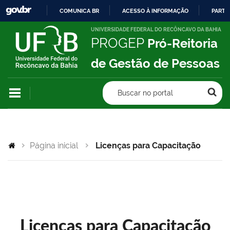
COMUNICA BR
ACESSO À INFORMAÇÃO
PARTI
IR
UNIVERSIDADE FEDERAL DO RECÔNCAVO DA BAHIA
PROGEP
Pró-Reitoria
PARA
O
de Gestão de Pessoas
CONTEÚDO
Buscar no portal
Página inicial
Licenças para Capacitação
Licenças para Capacitação