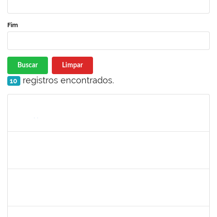
Fim
Buscar
Limpar
registros encontrados.
10
Matrícula
Nome
Cargo
Processo
Início
Fim
Status
1872886
JURANDIR DE JESUS ALMEIDA
Técnico
23007.00027745/2022-78
01/07/2023
30/07/2023
Concluído
1885108
RONALDO CARVALHO DA SILVA
Técnico
23007.00008985/2023-61
01/07/2023
31/08/2023
Concluído