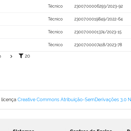
Técnico
23007.00006293/2023-92
Técnico
23007.00019849/2022-64
Técnico
23007.00001374/2023-15
Técnico
23007.00007418/2023-78
20
5
 licença
Creative Commons Atribuição-SemDerivações 3.0 