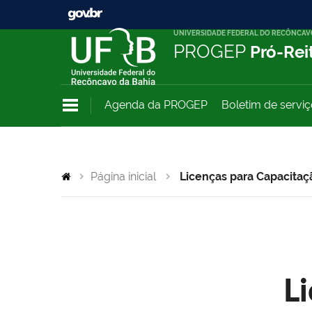
UNIVERSIDADE FEDERAL DO RECÔNCAV
PROGEP
Pró-Rei
Agenda da PROGEP
Boletim de servi
Página inicial
Licenças para Capacitaç
L