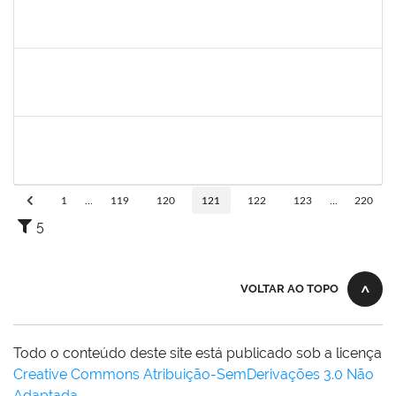
1644090
MIRELLA PRAZERES RODRIGUES
Técnico
23007.00012834/2023-25
28/06/2023
12/07/2023
Concluído
1047602
DAIANE ALVES FERREIRA NASCIMENTO
Técnico
23007.00009540/2023-14
26/06/2023
25/07/2023
Concluído
1652731
DANILO FE SILVA
Técnico
23007.00009272/2023-72
26/06/2023
25/07/2023
Concluído
1
...
119
120
121
122
123
...
220
5
VOLTAR AO TOPO
Todo o conteúdo deste site está publicado sob a licença
Creative Commons Atribuição-SemDerivações 3.0 Não
Adaptada
.