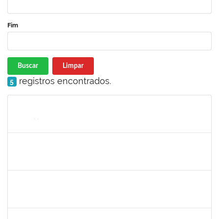
Fim
Buscar
Limpar
registros encontrados.
5
Matrícula
Nome
Cargo
Processo
Início
Fim
Status
1872886
JURANDIR DE JESUS ALMEIDA
Técnico
23007.00027745/2022-78
01/07/2023
30/07/2023
Concluído
1885108
RONALDO CARVALHO DA SILVA
Técnico
23007.00008985/2023-61
01/07/2023
31/08/2023
Concluído