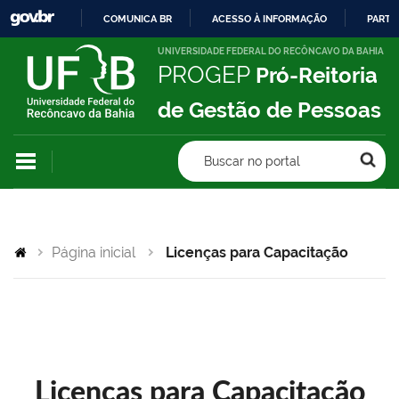
COMUNICA BR
ACESSO À INFORMAÇÃO
PARTI
IR
UNIVERSIDADE FEDERAL DO RECÔNCAVO DA BAHIA
PROGEP
Pró-Reitoria
PARA
O
de Gestão de Pessoas
CONTEÚDO
Buscar no portal
Página inicial
Licenças para Capacitação
Licenças para Capacitação