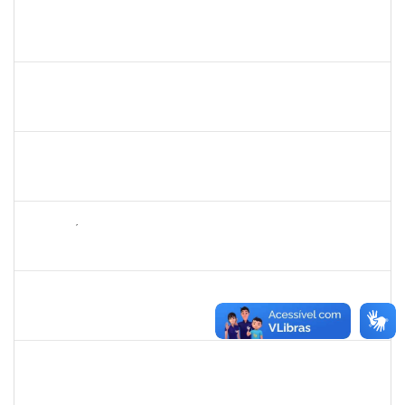
1573629
FLAVIA SABINA DA SILVA SOUZA
Técnico
3321690
19/06/2023
14/07/2023
Concluído
1573600
EDSON PAULINO DA SILVA
Técnico
3363822
19/06/2023
14/07/2023
Concluído
2257468
OSCAR CARDOSO DE ALMEIDA NETO
Técnico
3360497
19/06/2023
07/07/2023
Concluído
2265449
THIAGO ÍTALO ROCHA DE JESUS
Técnico
23007.00009815/2023-58
19/06/2023
04/07/2023
Concluído
2652407
JOAO MAURICIO DANTAS BATISTA
Técnico
23007.00010605/2023-68
12/06/2023
26/06/2023
Concluído
1983553
DANILO DA CONCEICAO VALVERDE
Técnico
23007.00011204/2023-94
12/06/2023
11/07/2023
Concluído