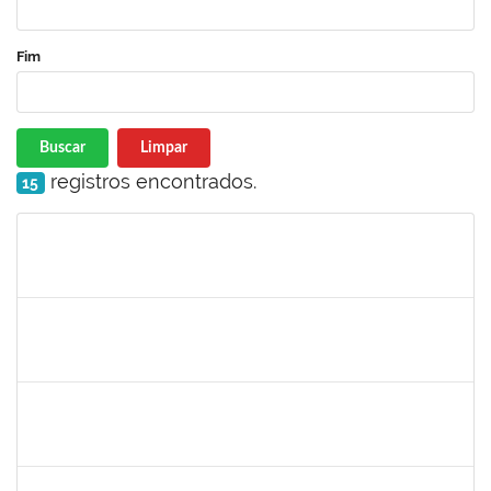
Fim
Buscar
Limpar
registros encontrados.
15
Matrícula
Nome
Cargo
Processo
Início
Fim
Status
1885108
RONALDO CARVALHO DA SILVA
Técnico
23007.00008985/2023-61
01/07/2023
31/08/2023
Concluído
1644090
MIRELLA PRAZERES RODRIGUES
Técnico
23007.00012834/2023-25
28/06/2023
12/07/2023
Concluído