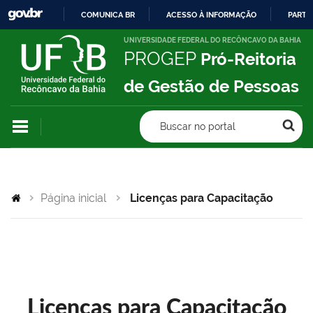
COMUNICA BR
ACESSO À INFORMAÇÃO
PARTI
IR
UNIVERSIDADE FEDERAL DO RECÔNCAVO DA BAHIA
PROGEP
Pró-Reitoria
PARA
O
de Gestão de Pessoas
CONTEÚDO
Buscar no portal
Página inicial
Licenças para Capacitação
Licenças para Capacitação