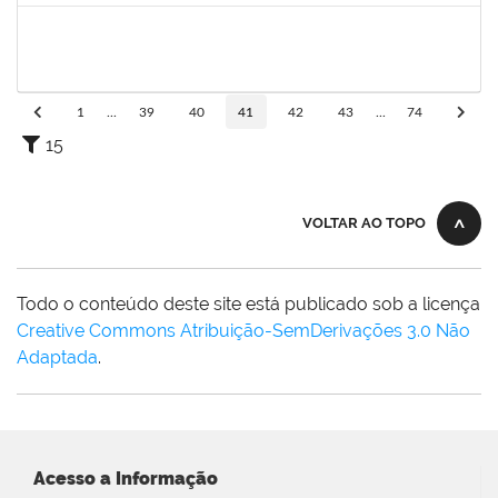
2401210
ALEX DO NASCIMENTO AMBROSIO
Técnico
23007.00026404/2022-07
12/06/2023
11/07/2023
Concluído
1
...
39
40
41
42
43
...
74
15
VOLTAR AO TOPO
Todo o conteúdo deste site está publicado sob a licença
Creative Commons Atribuição-SemDerivações 3.0 Não
Adaptada
.
Acesso a Informação