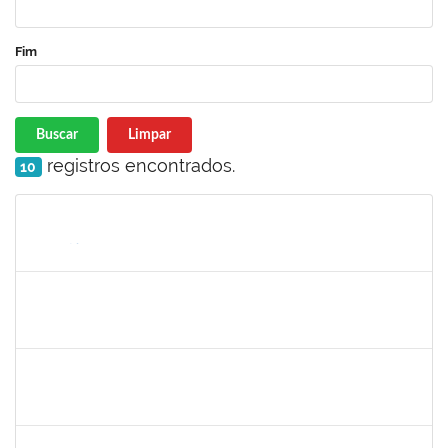
Fim
Buscar
Limpar
registros encontrados.
10
Matrícula
Nome
Cargo
Processo
Início
Fim
Status
1760178
ISMAEL JACOB DAL ZOT JUNIOR
Técnico
23007.00009349/2023-30
26/06/2023
24/08/2023
Concluído
1553278
JOSELE DE FARIAS RODRIGUES SANTA BARBARA
Docente
23007.00011576/2023-41
26/06/2023
24/09/2023
Concluído