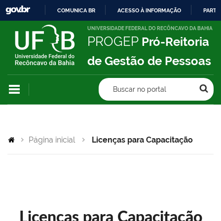
COMUNICA BR
ACESSO À INFORMAÇÃO
PARTI
IR
UNIVERSIDADE FEDERAL DO RECÔNCAVO DA BAHIA
PROGEP
Pró-Reitoria
PARA
O
de Gestão de Pessoas
CONTEÚDO
Buscar no portal
Página inicial
Licenças para Capacitação
Licenças para Capacitação