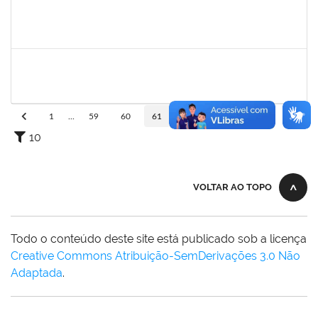
2652407
JOAO MAURICIO DANTAS BATISTA
Técnico
23007.00010605/2023-68
12/06/2023
26/06/2023
Concluído
1983553
DANILO DA CONCEICAO VALVERDE
Técnico
23007.00011204/2023-94
12/06/2023
11/07/2023
Concluído
1
...
59
60
61
62
63
...
110
10
VOLTAR AO TOPO
Todo o conteúdo deste site está publicado sob a licença
Creative Commons Atribuição-SemDerivações 3.0 Não
Adaptada
.