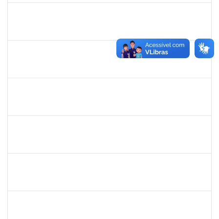
2093086
KASSIA AGUIAR NORBERTO RIOS
Docente
Requerimento 3322869
01/06/2023
30/06/2023
Concluído
1873058
ANTONIO MARCEL NASCIMENTO GRADIN
Técnico
23007.00023205/2022-50
01/06/2023
30/06/2023
Concluído
1343648
PATRICIA FIGUEIREDO MARQUES
Docente
23007.00007314/2023-73
25/05/2023
23/06/2023
Concluído
279671
MARIA BARBARA GONCALVES DOS SANTOS SILVA
Técnico
23007.00009774/2023-98
22/05/2023
22/06/2023
Concluído
1152634
LUCIANO BORGES FREIRE
Técnico
23007.00009350/2023-03
18/05/2023
01/07/2023
Concluído
1759857
ANDRE LUIZ MACIEL ALMEIDA
Técnico
23007.00006228/2023-04
15/05/2023