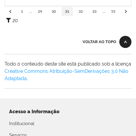
13/08/2023
Concluído
1
...
29
30
31
32
33
...
55
20
VOLTAR AO TOPO
Todo o conteúdo deste site está publicado sob a licença
Creative Commons Atribuição-SemDerivações 3.0 Não
Adaptada
.
Acesso a Informação
Institucional
Serviços