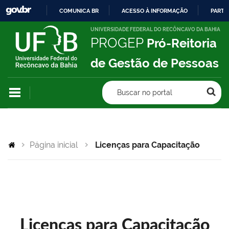
COMUNICA BR
ACESSO À INFORMAÇÃO
PARTI
IR
UNIVERSIDADE FEDERAL DO RECÔNCAVO DA BAHIA
PROGEP
Pró-Reitoria
PARA
O
de Gestão de Pessoas
CONTEÚDO
Buscar no portal
Página inicial
Licenças para Capacitação
Licenças para Capacitação