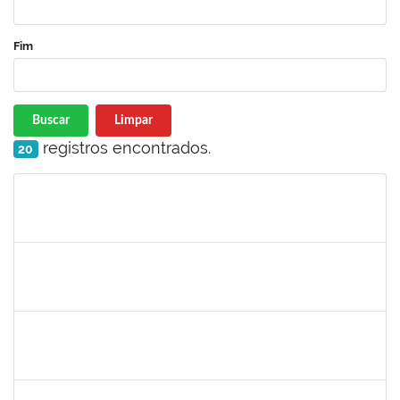
Fim
Buscar
Limpar
registros encontrados.
20
Matrícula
Nome
Cargo
Processo
Início
Fim
Status
1553278
JOSELE DE FARIAS RODRIGUES SANTA BARBARA
Docente
23007.00011576/2023-41
26/06/2023
24/09/2023
Concluído
1755073
VALFREDO DA CONCEICAO PEIXOTO
Técnico
23007.00011502/2023-02
26/06/2023
10/07/2023
Concluído