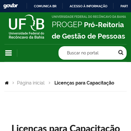
COMUNICA BR
ACESSO À INFORMAÇÃO
PARTI
IR
UNIVERSIDADE FEDERAL DO RECÔNCAVO DA BAHIA
PROGEP
Pró-Reitoria
PARA
O
de Gestão de Pessoas
CONTEÚDO
Buscar no portal
Página inicial
Licenças para Capacitação
Licenças para Capacitação