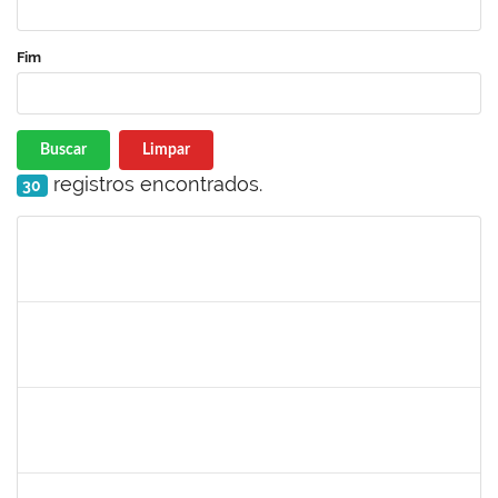
Fim
Buscar
Limpar
registros encontrados.
30
Matrícula
Nome
Cargo
Processo
Início
Fim
Status
1760178
ISMAEL JACOB DAL ZOT JUNIOR
Técnico
23007.00009349/2023-30
26/06/2023
24/08/2023
Concluído
1553278
JOSELE DE FARIAS RODRIGUES SANTA BARBARA
Docente
23007.00011576/2023-41
26/06/2023
24/09/2023
Concluído