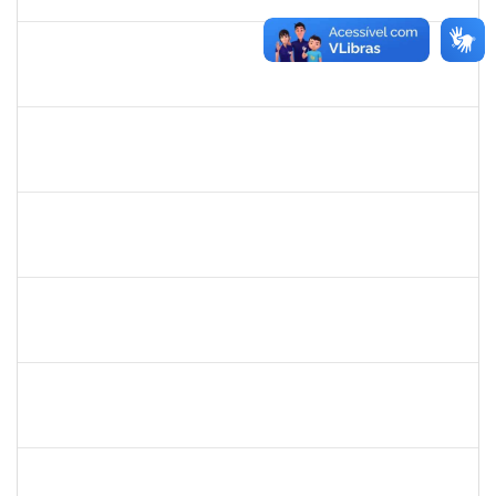
01/07/2023
Concluído
1759857
ANDRE LUIZ MACIEL ALMEIDA
Técnico
23007.00006228/2023-04
15/05/2023
13/08/2023
Concluído
1647576
CARLOS ANDRE OLIVEIRA DANIEL
Técnico
23007.00006430/2023-79
15/05/2023
09/06/2023
Concluído
2426970
RODRIGO JESUS DE OLIVEIRA
Técnico
23007.00008775/2023-08
10/05/2023
09/07/2023
Concluído
1557032
ZOZILENE NASCIMENTO SANTOS TELES
Técnico
23007.00030243/2022-47
07/05/2023
20/06/2023
Concluído
1206405
FILIPE PEREIRA PAES
Técnico
23007.00023667/2022-89
02/05/2023
31/05/2023
Concluído
2654423
CRISTIANE SILVA AGUIAR
Docente