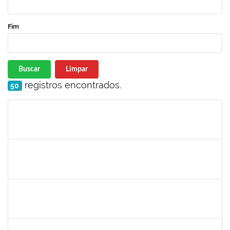
Fim
Buscar
Limpar
registros encontrados.
50
Matrícula
Nome
Cargo
Processo
Início
Fim
Status
1760178
ISMAEL JACOB DAL ZOT JUNIOR
Técnico
23007.00009349/2023-30
26/06/2023
24/08/2023
Concluído
1553278
JOSELE DE FARIAS RODRIGUES SANTA BARBARA
Docente
23007.00011576/2023-41
26/06/2023
24/09/2023
Concluído