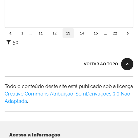
Concluído
1823710
DIANA ANUNCIAÇÃO SANTOS
Docente
23007.00000276/2023-76
01/03/2023
29/05/2023
Concluído
1
...
11
12
13
14
15
...
22
50
VOLTAR AO TOPO
Todo o conteúdo deste site está publicado sob a licença
Creative Commons Atribuição-SemDerivações 3.0 Não
Adaptada
.
Acesso a Informação