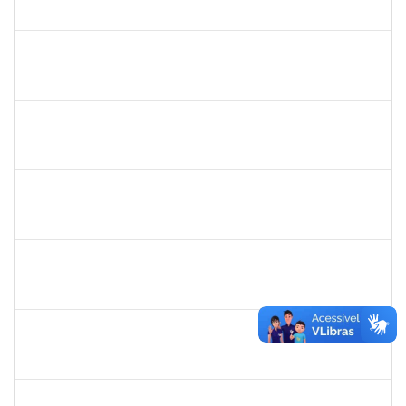
23007.00023209/2022-39
02/05/2023
31/05/2023
Concluído
1754452
ANA CLAUDIA DOS REIS ATCHE
Técnico
23007.00017745/2022-30
02/05/2023
01/08/2023
Concluído
1557813
JOSE MARIO FERREIRA DOS SANTOS
Técnico
23007.00007641/2023-71
02/05/2023
31/07/2023
Concluído
1996686
ELIZANE SANTOS PARANHOS
Técnico
23007.00009926/2023-68
02/05/2023
31/05/2023
Concluído
1839075
ELVES DE ALMEIDA SOUZA
Técnico
23007.00009352/2023-46
02/05/2023
01/06/2023
Concluído
1298969
JAQUELINE BARRETO LE
Docente
23007.00028129/2022-89
11/04/2023
09/07/2023
Concluído
1018583