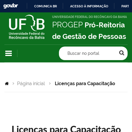
COMUNICA BR
ACESSO À INFORMAÇÃO
PARTI
IR
UNIVERSIDADE FEDERAL DO RECÔNCAVO DA BAHIA
PROGEP
Pró-Reitoria
PARA
O
de Gestão de Pessoas
CONTEÚDO
Buscar no portal
Página inicial
Licenças para Capacitação
Licenças para Capacitação