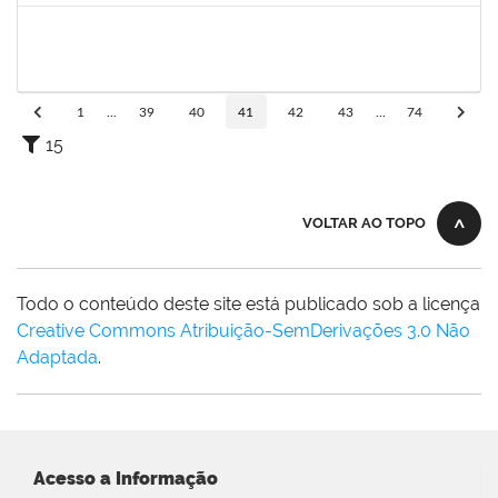
1152634
LUCIANO BORGES FREIRE
Técnico
23007.00009350/2023-03
18/05/2023
01/07/2023
Concluído
1
...
39
40
41
42
43
...
74
15
VOLTAR AO TOPO
Todo o conteúdo deste site está publicado sob a licença
Creative Commons Atribuição-SemDerivações 3.0 Não
Adaptada
.
Acesso a Informação