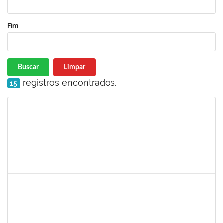
Fim
Buscar
Limpar
registros encontrados.
15
Matrícula
Nome
Cargo
Processo
Início
Fim
Status
1573600
EDSON PAULINO DA SILVA
Técnico
3363822
19/06/2023
14/07/2023
Concluído
2257468
OSCAR CARDOSO DE ALMEIDA NETO
Técnico
3360497
19/06/2023
07/07/2023
Concluído