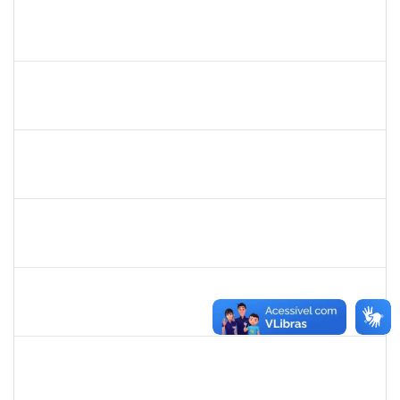
2260515
FAGNER DOS SANTOS FERNANDES
Técnico
23007.00001374/2023-15
07/06/2023
05/08/2023
Concluído
2258018
LUZIANE DOS SANTOS
Técnico
23007.00007418/2023-78
05/06/2023
04/07/2023
Concluído
2093086
KASSIA AGUIAR NORBERTO RIOS
Docente
Requerimento 3322869
01/06/2023
30/06/2023
Concluído
1873058
ANTONIO MARCEL NASCIMENTO GRADIN
Técnico
23007.00023205/2022-50
01/06/2023
30/06/2023
Concluído
1343648
PATRICIA FIGUEIREDO MARQUES
Docente
23007.00007314/2023-73
25/05/2023
23/06/2023
Concluído
279671
MARIA BARBARA GONCALVES DOS SANTOS SILVA
Técnico
23007.00009774/2023-98
22/05/2023
22/06/2023
Concluído