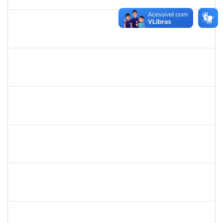
31/05/2023
Concluído
2654423
CRISTIANE SILVA AGUIAR
Docente
23007.00023209/2022-39
02/05/2023
31/05/2023
Concluído
1754452
ANA CLAUDIA DOS REIS ATCHE
Técnico
23007.00017745/2022-30
02/05/2023
01/08/2023
Concluído
1557813
JOSE MARIO FERREIRA DOS SANTOS
Técnico
23007.00007641/2023-71
02/05/2023
31/07/2023
Concluído
1996686
ELIZANE SANTOS PARANHOS
Técnico
23007.00009926/2023-68
02/05/2023
31/05/2023
Concluído
1839075
ELVES DE ALMEIDA SOUZA
Técnico
23007.00009352/2023-46
02/05/2023
01/06/2023
Concluído
1298969
JAQUELINE BARRETO LE
Docente