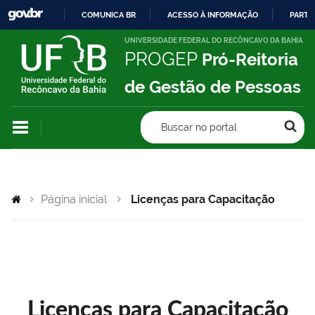
COMUNICA BR
ACESSO À INFORMAÇÃO
PARTI
IR
UNIVERSIDADE FEDERAL DO RECÔNCAVO DA BAHIA
PROGEP
Pró-Reitoria
PARA
O
de Gestão de Pessoas
CONTEÚDO
Buscar no portal
Página inicial
Licenças para Capacitação
Licenças para Capacitação