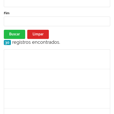
Fim
Buscar
Limpar
registros encontrados.
30
Matrícula
Nome
Cargo
Processo
Início
Fim
Status
1573600
EDSON PAULINO DA SILVA
Técnico
3363822
19/06/2023
14/07/2023
Concluído
2257468
OSCAR CARDOSO DE ALMEIDA NETO
Técnico
3360497
19/06/2023
07/07/2023
Concluído