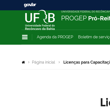
UNIVERSIDADE FEDERAL DO RECÔNCAV
PROGEP
Pró-Rei
Agenda da PROGEP
Boletim de servi
Página inicial
Licenças para Capacitaç
L