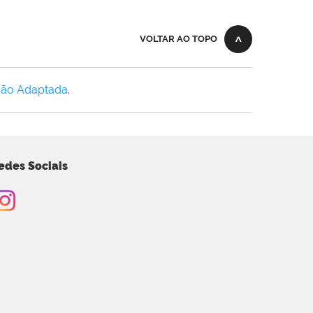
VOLTAR AO TOPO
Não Adaptada
.
edes Sociais