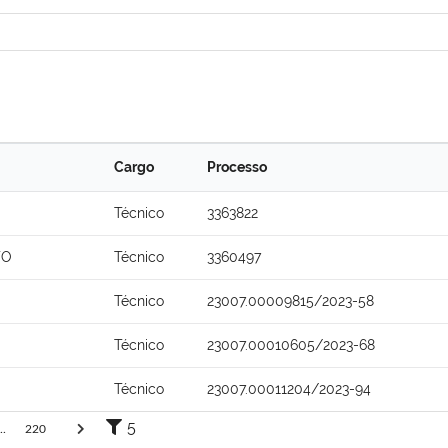
Cargo
Processo
Técnico
3363822
TO
Técnico
3360497
Técnico
23007.00009815/2023-58
Técnico
23007.00010605/2023-68
Técnico
23007.00011204/2023-94
5
..
220