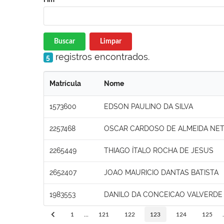
Buscar
Limpar
registros encontrados.
5
Matrícula
Nome
1573600
EDSON PAULINO DA SILVA
2257468
OSCAR CARDOSO DE ALMEIDA NE
2265449
THIAGO ÍTALO ROCHA DE JESUS
2652407
JOAO MAURICIO DANTAS BATISTA
1983553
DANILO DA CONCEICAO VALVERDE
1
...
121
122
123
124
125
.