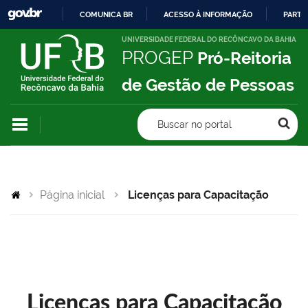
COMUNICA BR
ACESSO À INFORMAÇÃO
PARTI
IR
UNIVERSIDADE FEDERAL DO RECÔNCAVO DA BAHIA
PROGEP
Pró-Reitoria
PARA
O
de Gestão de Pessoas
CONTEÚDO
Buscar no portal
Página inicial
Licenças para Capacitação
Licenças para Capacitação