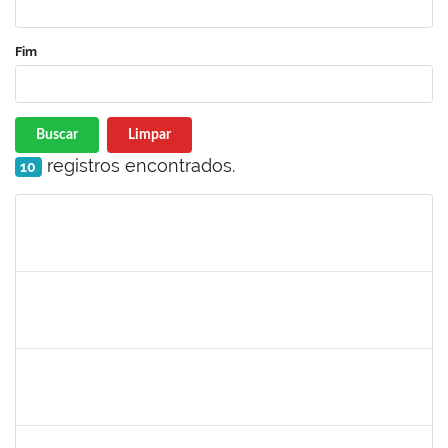
Fim
Buscar
Limpar
registros encontrados.
10
Matrícula
Nome
Cargo
Processo
Início
Fim
Status
2401210
ALEX DO NASCIMENTO AMBROSIO
Técnico
23007.00026404/2022-07
12/06/2023
11/07/2023
Concluído
1753043
MARCUS PIMENTEL OLIVEIRA
Técnico
23007.00006293/2023-92
08/06/2023
07/07/2023
Concluído