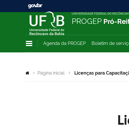
UNIVERSIDADE FEDERAL DO RECÔNCAV
PROGEP
Pró-Rei
Agenda da PROGEP
Boletim de servi
Página inicial
Licenças para Capacitaç
L