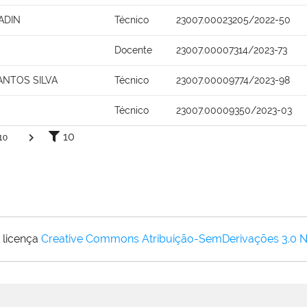
ADIN
Técnico
23007.00023205/2022-50
Docente
23007.00007314/2023-73
ANTOS SILVA
Técnico
23007.00009774/2023-98
Técnico
23007.00009350/2023-03
10
10
 licença
Creative Commons Atribuição-SemDerivações 3.0 