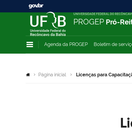
UNIVERSIDADE FEDERAL DO RECÔNCAV
PROGEP
Pró-Rei
Agenda da PROGEP
Boletim de servi
Página inicial
Licenças para Capacitaç
L