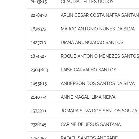
2663815
CLAUDIA TELLES GODOY
2278430
ARLIN CESAR COSTA NAFRA SANTA
1636373
MARCO ANTONIO NUNES DA SILVA
1823710
DIANA ANUNCIAÇÃO SANTOS
1874527
ROQUE ANTONIO MENEZES SANTO
2304603
LAISE CARVALHO SANTOS
1655815
ANDERSON DOS SANTOS DA SILVA
2140774
ANNE MAGALI LIMA NEIVA
1573301
JOMARA SILVA DOS SANTOS SOUZA
2328145
CARINE DE JESUS SANTANA
1754357
RAFAEL SANTOS ANDRADE