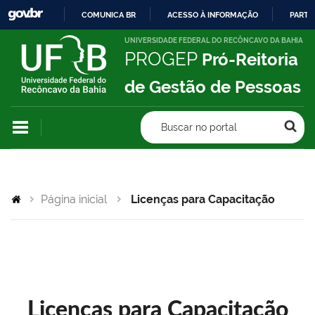
COMUNICA BR
ACESSO À INFORMAÇÃO
PARTI
IR
UNIVERSIDADE FEDERAL DO RECÔNCAVO DA BAHIA
PROGEP
Pró-Reitoria
PARA
O
de Gestão de Pessoas
CONTEÚDO
Buscar no portal
Página inicial
Licenças para Capacitação
Licenças para Capacitação