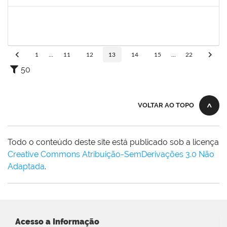
Concluído
1728965
THIAGO LUSTOZA ALEIXO
Técnico
23007.00028350/2022-39
14/02/2023
14/03/2023
Concluído
1
...
11
12
13
14
15
...
22
50
VOLTAR AO TOPO
Todo o conteúdo deste site está publicado sob a licença
Creative Commons Atribuição-SemDerivações 3.0 Não
Adaptada
.
Acesso a Informação