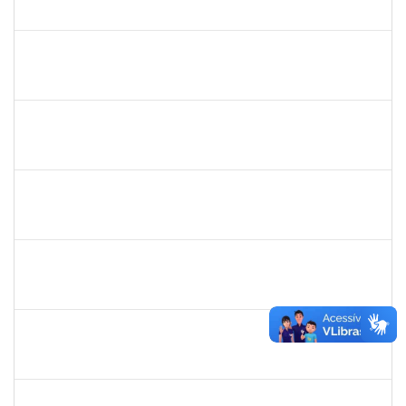
23007.00006334/2024-49
03/04/2023
02/07/2024
Concluído
1753043
MARCUS PIMENTEL OLIVEIRA
Técnico
23007.00023249/2022-26
03/04/2023
02/05/2023
Concluído
2039867
JAQUELINE ANDRADE BRITO
Técnico
23007.00022470/2022-10
03/04/2023
02/07/2023
Concluído
2159575
RAQUEL SOUZA LIMA
Técnico
23007.00005118/2023-98
01/04/2023
31/07/2023
Concluído
1755265
KARINA DE SOUZA SILVA
Técnico
23007.00001212/2023-24
16/03/2023
14/04/2023
Concluído
1836984
VILMA COELHO ALMEIDA
Técnico
23007.00004175/2023-48
13/03/2023
12/05/2023
Concluído
1983553