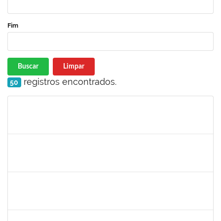
Fim
Buscar
Limpar
registros encontrados.
50
Matrícula
Nome
Cargo
Processo
Início
Fim
Status
2401210
ALEX DO NASCIMENTO AMBROSIO
Técnico
23007.00026404/2022-07
12/06/2023
11/07/2023
Concluído
1753043
MARCUS PIMENTEL OLIVEIRA
Técnico
23007.00006293/2023-92
08/06/2023
07/07/2023
Concluído