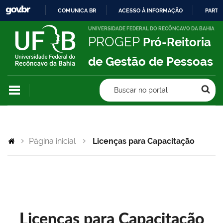
COMUNICA BR
ACESSO À INFORMAÇÃO
PARTI
IR
UNIVERSIDADE FEDERAL DO RECÔNCAVO DA BAHIA
PROGEP
Pró-Reitoria
PARA
O
de Gestão de Pessoas
CONTEÚDO
Buscar no portal
Página inicial
Licenças para Capacitação
Licenças para Capacitação