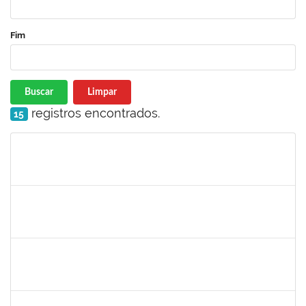
Fim
Buscar
Limpar
registros encontrados.
15
Matrícula
Nome
Cargo
Processo
Início
Fim
Status
2401210
ALEX DO NASCIMENTO AMBROSIO
Técnico
23007.00026404/2022-07
12/06/2023
11/07/2023
Concluído
1753043
MARCUS PIMENTEL OLIVEIRA
Técnico
23007.00006293/2023-92
08/06/2023
07/07/2023
Concluído