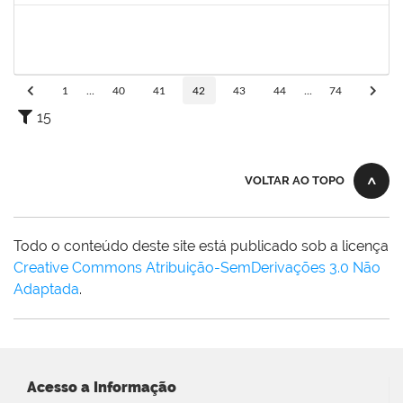
1206405
FILIPE PEREIRA PAES
Técnico
23007.00023667/2022-89
02/05/2023
31/05/2023
Concluído
1
...
40
41
42
43
44
...
74
15
VOLTAR AO TOPO
Todo o conteúdo deste site está publicado sob a licença
Creative Commons Atribuição-SemDerivações 3.0 Não
Adaptada
.
Acesso a Informação