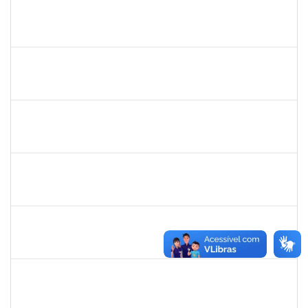
279671
MARIA BARBARA GONCALVES DOS SANTOS SILVA
Técnico
23007.00009774/2023-98
22/05/2023
22/06/2023
Concluído
1152634
LUCIANO BORGES FREIRE
Técnico
23007.00009350/2023-03
18/05/2023
01/07/2023
Concluído
1759857
ANDRE LUIZ MACIEL ALMEIDA
Técnico
23007.00006228/2023-04
15/05/2023
13/08/2023
Concluído
1647576
CARLOS ANDRE OLIVEIRA DANIEL
Técnico
23007.00006430/2023-79
15/05/2023
09/06/2023
Concluído
2426970
RODRIGO JESUS DE OLIVEIRA
Técnico
23007.00008775/2023-08
10/05/2023
09/07/2023
Concluído
1557032
ZOZILENE NASCIMENTO SANTOS TELES
Técnico
23007.00030243/2022-47
07/05/2023
20/06/2023
Concluído