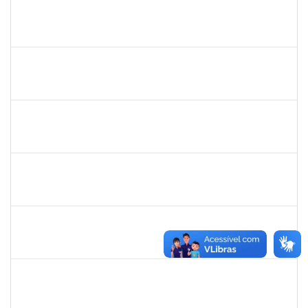
1206405
FILIPE PEREIRA PAES
Técnico
23007.00023667/2022-89
02/05/2023
31/05/2023
Concluído
2654423
CRISTIANE SILVA AGUIAR
Docente
23007.00023209/2022-39
02/05/2023
31/05/2023
Concluído
1754452
ANA CLAUDIA DOS REIS ATCHE
Técnico
23007.00017745/2022-30
02/05/2023
01/08/2023
Concluído
1557813
JOSE MARIO FERREIRA DOS SANTOS
Técnico
23007.00007641/2023-71
02/05/2023
31/07/2023
Concluído
1996686
ELIZANE SANTOS PARANHOS
Técnico
23007.00009926/2023-68
02/05/2023
31/05/2023
Concluído
1839075
ELVES DE ALMEIDA SOUZA
Técnico
23007.00009352/2023-46
02/05/2023
01/06/2023
Concluído