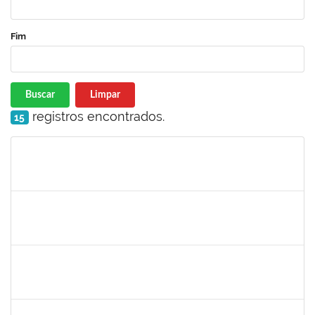
Fim
Buscar
Limpar
registros encontrados.
15
Matrícula
Nome
Cargo
Processo
Início
Fim
Status
1873058
ANTONIO MARCEL NASCIMENTO GRADIN
Técnico
23007.00023205/2022-50
01/06/2023
30/06/2023
Concluído
1343648
PATRICIA FIGUEIREDO MARQUES
Docente
23007.00007314/2023-73
25/05/2023
23/06/2023
Concluído