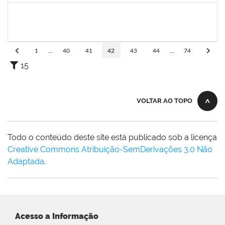
1298969
JAQUELINE BARRETO LE
Docente
23007.00028129/2022-89
11/04/2023
09/07/2023
Concluído
1
...
40
41
42
43
44
...
74
15
VOLTAR AO TOPO
Todo o conteúdo deste site está publicado sob a licença
Creative Commons Atribuição-SemDerivações 3.0 Não
Adaptada
.
Acesso a Informação