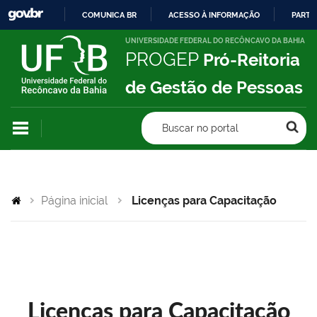
COMUNICA BR
ACESSO À INFORMAÇÃO
PARTI
IR
UNIVERSIDADE FEDERAL DO RECÔNCAVO DA BAHIA
PROGEP
Pró-Reitoria
PARA
O
de Gestão de Pessoas
CONTEÚDO
Buscar no portal
Página inicial
Licenças para Capacitação
Licenças para Capacitação