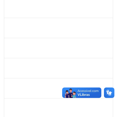
1557032
ZOZILENE NASCIMENTO SANTOS TELES
Técnico
23007.00030243/2022-47
07/05/2023
20/06/2023
Concluído
1206405
FILIPE PEREIRA PAES
Técnico
23007.00023667/2022-89
02/05/2023
31/05/2023
Concluído
2654423
CRISTIANE SILVA AGUIAR
Docente
23007.00023209/2022-39
02/05/2023
31/05/2023
Concluído
1754452
ANA CLAUDIA DOS REIS ATCHE
Técnico
23007.00017745/2022-30
02/05/2023
01/08/2023
Concluído
1557813
JOSE MARIO FERREIRA DOS SANTOS
Técnico
23007.00007641/2023-71
02/05/2023
31/07/2023
Concluído
1996686
ELIZANE SANTOS PARANHOS
Técnico
23007.00009926/2023-68
02/05/2023
31/05/2023
Concluído