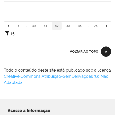
1839075
ELVES DE ALMEIDA SOUZA
Técnico
23007.00009352/2023-46
02/05/2023
01/06/2023
Concluído
1
...
40
41
42
43
44
...
74
15
VOLTAR AO TOPO
Todo o conteúdo deste site está publicado sob a licença
Creative Commons Atribuição-SemDerivações 3.0 Não
Adaptada
.
Acesso a Informação