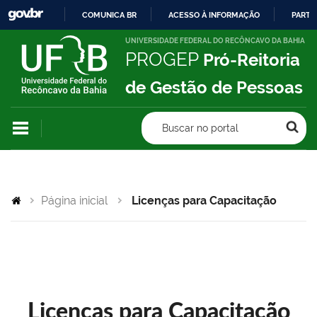
COMUNICA BR
ACESSO À INFORMAÇÃO
PARTI
IR
UNIVERSIDADE FEDERAL DO RECÔNCAVO DA BAHIA
PROGEP
Pró-Reitoria
PARA
O
de Gestão de Pessoas
CONTEÚDO
Buscar no portal
Página inicial
Licenças para Capacitação
Licenças para Capacitação