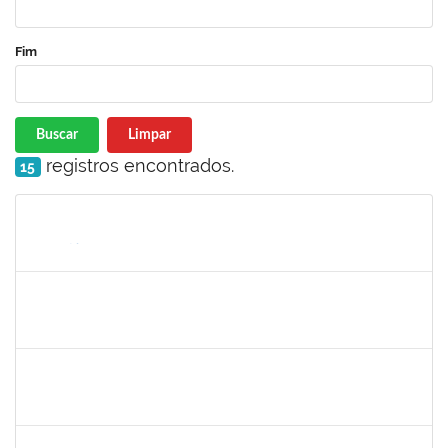
Fim
Buscar
Limpar
registros encontrados.
15
Matrícula
Nome
Cargo
Processo
Início
Fim
Status
2093086
KASSIA AGUIAR NORBERTO RIOS
Docente
Requerimento 3322869
01/06/2023
30/06/2023
Concluído
1873058
ANTONIO MARCEL NASCIMENTO GRADIN
Técnico
23007.00023205/2022-50
01/06/2023
30/06/2023
Concluído