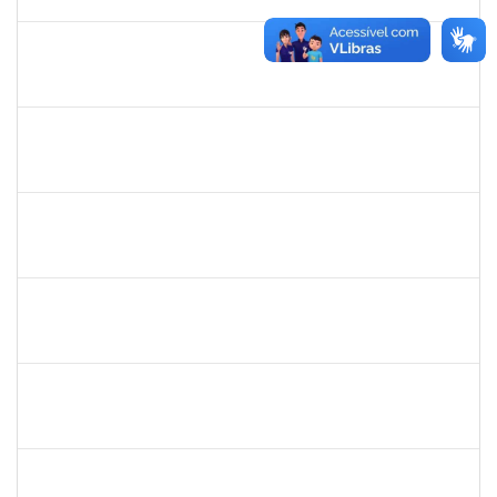
07/06/2023
Concluído
1678448
Simone Brandão Souza
Docente
23007.00006334/2024-49
03/04/2023
02/07/2024
Concluído
1753043
MARCUS PIMENTEL OLIVEIRA
Técnico
23007.00023249/2022-26
03/04/2023
02/05/2023
Concluído
2039867
JAQUELINE ANDRADE BRITO
Técnico
23007.00022470/2022-10
03/04/2023
02/07/2023
Concluído
2159575
RAQUEL SOUZA LIMA
Técnico
23007.00005118/2023-98
01/04/2023
31/07/2023
Concluído
1755265
KARINA DE SOUZA SILVA
Técnico
23007.00001212/2023-24
16/03/2023
14/04/2023
Concluído
1836984
VILMA COELHO ALMEIDA
Técnico