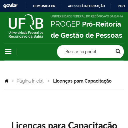
COMUNICA BR
ACESSO À INFORMAÇÃO
PARTI
IR
UNIVERSIDADE FEDERAL DO RECÔNCAVO DA BAHIA
PROGEP
Pró-Reitoria
PARA
O
de Gestão de Pessoas
CONTEÚDO
Buscar no portal
Página inicial
Licenças para Capacitação
Licenças para Capacitação