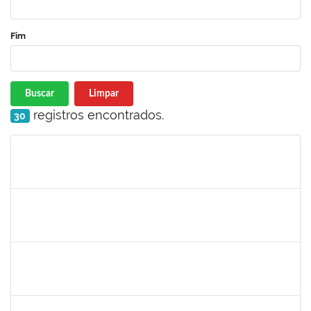
Fim
Buscar
Limpar
registros encontrados.
30
Matrícula
Nome
Cargo
Processo
Início
Fim
Status
2093086
KASSIA AGUIAR NORBERTO RIOS
Docente
Requerimento 3322869
01/06/2023
30/06/2023
Concluído
1873058
ANTONIO MARCEL NASCIMENTO GRADIN
Técnico
23007.00023205/2022-50
01/06/2023
30/06/2023
Concluído