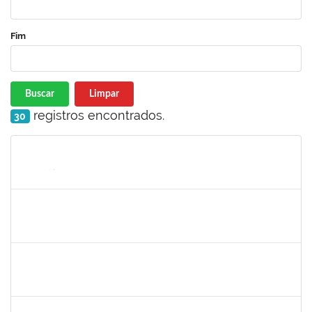
Fim
Buscar
Limpar
registros encontrados.
30
Matrícula
Nome
Cargo
Processo
Início
Fim
Status
2093086
KASSIA AGUIAR NORBERTO RIOS
Docente
Requerimento 3322869
01/06/2023
30/06/2023
Concluído
1873058
ANTONIO MARCEL NASCIMENTO GRADIN
Técnico
23007.00023205/2022-50
01/06/2023
30/06/2023
Concluído