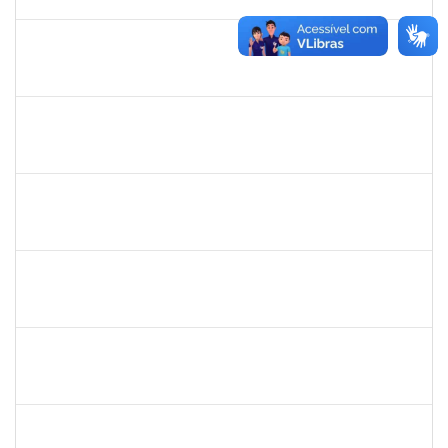
07/06/2023
Concluído
1678448
Simone Brandão Souza
Docente
23007.00006334/2024-49
03/04/2023
02/07/2024
Concluído
1753043
MARCUS PIMENTEL OLIVEIRA
Técnico
23007.00023249/2022-26
03/04/2023
02/05/2023
Concluído
2039867
JAQUELINE ANDRADE BRITO
Técnico
23007.00022470/2022-10
03/04/2023
02/07/2023
Concluído
2159575
RAQUEL SOUZA LIMA
Técnico
23007.00005118/2023-98
01/04/2023
31/07/2023
Concluído
1755265
KARINA DE SOUZA SILVA
Técnico
23007.00001212/2023-24
16/03/2023
14/04/2023
Concluído
1836984
VILMA COELHO ALMEIDA
Técnico