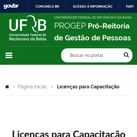
COMUNICA BR
ACESSO À INFORMAÇÃO
PARTI
IR
UNIVERSIDADE FEDERAL DO RECÔNCAVO DA BAHIA
PROGEP
Pró-Reitoria
PARA
O
de Gestão de Pessoas
CONTEÚDO
Buscar no portal
Página inicial
Licenças para Capacitação
Licenças para Capacitação