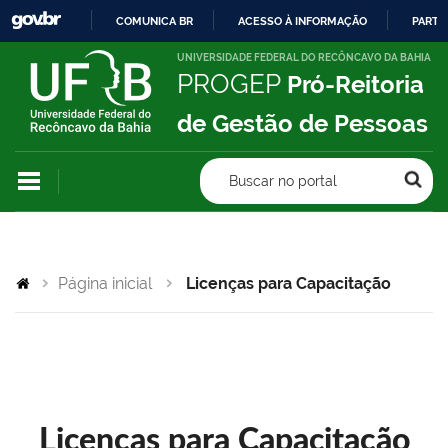
COMUNICA BR
ACESSO À INFORMAÇÃO
PARTI
IR
UNIVERSIDADE FEDERAL DO RECÔNCAVO DA BAHIA
PROGEP
Pró-Reitoria
PARA
O
de Gestão de Pessoas
CONTEÚDO
Buscar no portal
Página inicial
Licenças para Capacitação
Licenças para Capacitação