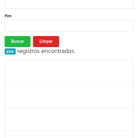
Fim
Buscar
Limpar
registros encontrados.
100
Matrícula
Nome
Cargo
Processo
Início
Fim
Status
1872886
JURANDIR DE JESUS ALMEIDA
Técnico
23007.00027745/2022-78
02/01/2024
31/01/2024
Concluído
1557646
RITA DE CASSIA FALCAO BORJA CORREIA
Técnico
23007.00026955/2023-65
04/01/2024
01/02/2024
Concluído