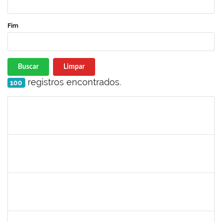
Fim
Buscar
Limpar
registros encontrados.
100
Matrícula
Nome
Cargo
Processo
Início
Fim
Status
2093086
KASSIA AGUIAR NORBERTO RIOS
Docente
Requerimento 3322869
01/06/2023
30/06/2023
Concluído
1873058
ANTONIO MARCEL NASCIMENTO GRADIN
Técnico
23007.00023205/2022-50
01/06/2023
30/06/2023
Concluído