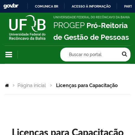
COMUNICA BR
ACESSO À INFORMAÇÃO
PARTI
IR
UNIVERSIDADE FEDERAL DO RECÔNCAVO DA BAHIA
PROGEP
Pró-Reitoria
PARA
O
de Gestão de Pessoas
CONTEÚDO
Buscar no portal
Página inicial
Licenças para Capacitação
Licenças para Capacitação