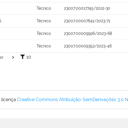
Técnico
23007.00017745/2022-30
S
Técnico
23007.00007641/2023-71
Técnico
23007.00009926/2023-68
Técnico
23007.00009352/2023-46
10
10
 licença
Creative Commons Atribuição-SemDerivações 3.0 