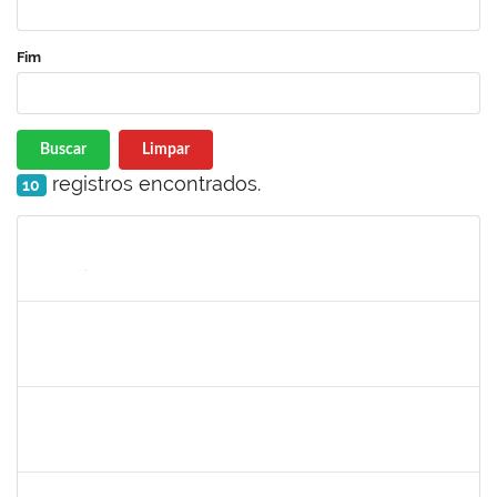
Fim
Buscar
Limpar
registros encontrados.
10
Matrícula
Nome
Cargo
Processo
Início
Fim
Status
1759857
ANDRE LUIZ MACIEL ALMEIDA
Técnico
23007.00006228/2023-04
15/05/2023
13/08/2023
Concluído
1647576
CARLOS ANDRE OLIVEIRA DANIEL
Técnico
23007.00006430/2023-79
15/05/2023
09/06/2023
Concluído