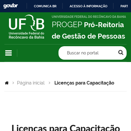
COMUNICA BR
ACESSO À INFORMAÇÃO
PARTI
IR
UNIVERSIDADE FEDERAL DO RECÔNCAVO DA BAHIA
PROGEP
Pró-Reitoria
PARA
O
de Gestão de Pessoas
CONTEÚDO
Buscar no portal
Página inicial
Licenças para Capacitação
Licenças para Capacitação