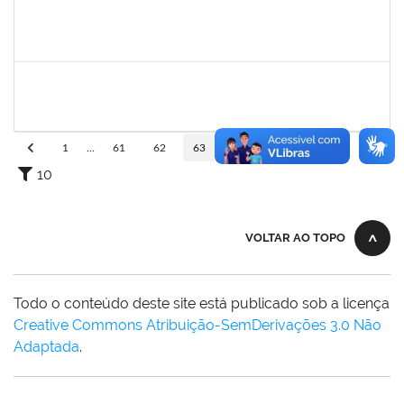
1996686
ELIZANE SANTOS PARANHOS
Técnico
23007.00009926/2023-68
02/05/2023
31/05/2023
Concluído
1839075
ELVES DE ALMEIDA SOUZA
Técnico
23007.00009352/2023-46
02/05/2023
01/06/2023
Concluído
1
...
61
62
63
64
65
...
110
10
VOLTAR AO TOPO
Todo o conteúdo deste site está publicado sob a licença
Creative Commons Atribuição-SemDerivações 3.0 Não
Adaptada
.