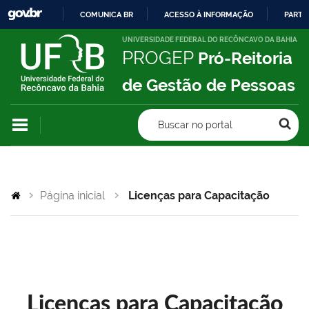
COMUNICA BR
ACESSO À INFORMAÇÃO
PARTI
IR
UNIVERSIDADE FEDERAL DO RECÔNCAVO DA BAHIA
PROGEP
Pró-Reitoria
PARA
O
de Gestão de Pessoas
CONTEÚDO
Buscar no portal
Página inicial
Licenças para Capacitação
Licenças para Capacitação