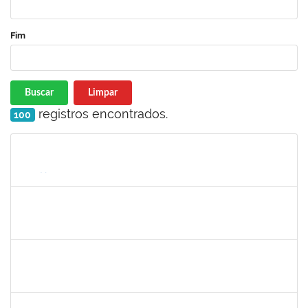
Fim
Buscar
Limpar
registros encontrados.
100
Matrícula
Nome
Cargo
Processo
Início
Fim
Status
2267151
THAYSE ROBERTA ARAUJO PEREIRA
Técnico
23007.00020540/2023-28
08/01/2024
06/02/2024
Concluído
1760100
CARLANE COSTA DIAS FEITOSA
Técnico
23007.00026844/2023-55
08/01/2024
06/02/2024
Concluído