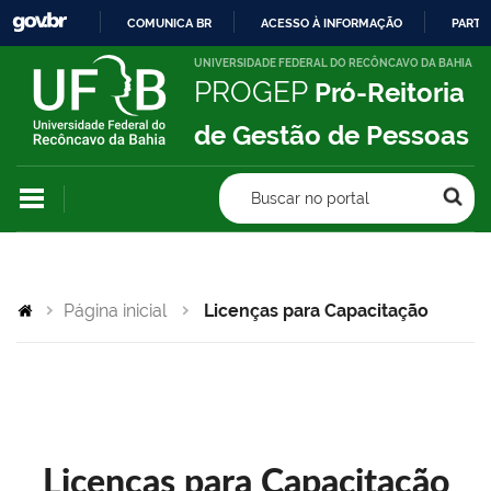
COMUNICA BR
ACESSO À INFORMAÇÃO
PARTI
IR
UNIVERSIDADE FEDERAL DO RECÔNCAVO DA BAHIA
PROGEP
Pró-Reitoria
PARA
O
de Gestão de Pessoas
CONTEÚDO
Buscar no portal
Página inicial
Licenças para Capacitação
Licenças para Capacitação