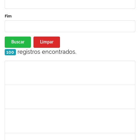
Fim
Buscar
Limpar
registros encontrados.
100
Matrícula
Nome
Cargo
Processo
Início
Fim
Status
2426970
RODRIGO JESUS DE OLIVEIRA
Técnico
23007.00008775/2023-08
10/05/2023
09/07/2023
Concluído
1557032
ZOZILENE NASCIMENTO SANTOS TELES
Técnico
23007.00030243/2022-47
07/05/2023
20/06/2023
Concluído