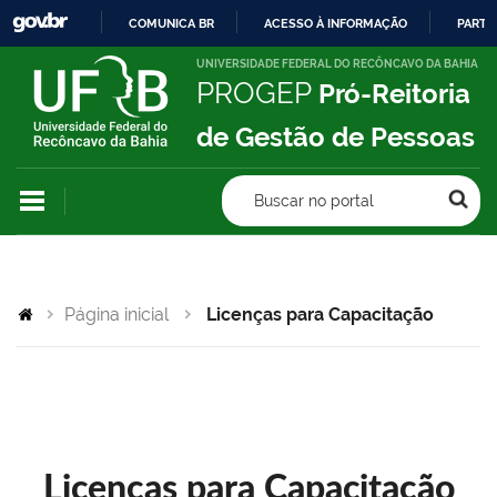
COMUNICA BR
ACESSO À INFORMAÇÃO
PARTI
IR
UNIVERSIDADE FEDERAL DO RECÔNCAVO DA BAHIA
PROGEP
Pró-Reitoria
PARA
O
de Gestão de Pessoas
CONTEÚDO
Buscar no portal
Página inicial
Licenças para Capacitação
Licenças para Capacitação