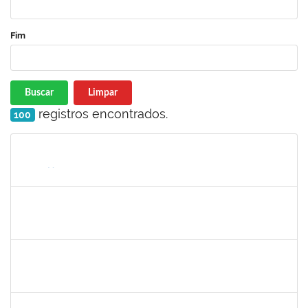
Fim
Buscar
Limpar
registros encontrados.
100
Matrícula
Nome
Cargo
Processo
Início
Fim
Status
1759857
ANDRE LUIZ MACIEL ALMEIDA
Técnico
23007.00006228/2023-04
15/05/2023
13/08/2023
Concluído
1647576
CARLOS ANDRE OLIVEIRA DANIEL
Técnico
23007.00006430/2023-79
15/05/2023
09/06/2023
Concluído