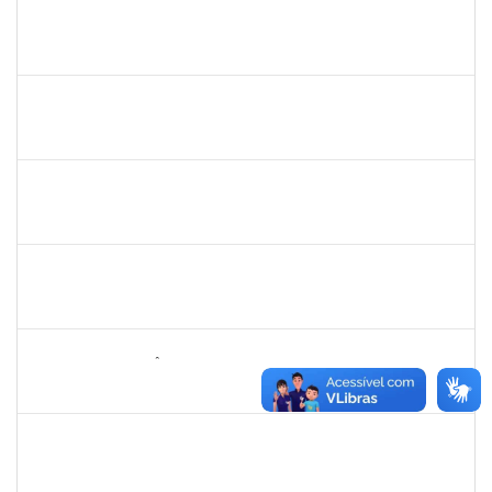
1996686
ELIZANE SANTOS PARANHOS
Técnico
23007.00009926/2023-68
02/05/2023
31/05/2023
Concluído
1839075
ELVES DE ALMEIDA SOUZA
Técnico
23007.00009352/2023-46
02/05/2023
01/06/2023
Concluído
1298969
JAQUELINE BARRETO LE
Docente
23007.00028129/2022-89
11/04/2023
09/07/2023
Concluído
1018583
MONICA GOMES DA SILVA
Docente
23007.00028225/2022-19
11/04/2023
09/07/2023
Concluído
1146301
FERNANDO ANTÔNIO NOGUEIRA DE JESUS
Técnico
23007.00000808/2023-68
10/04/2023
09/05/2023
Concluído
1572224
MARCIA REGINA SANTOS DA SILVA
Técnico
23007.00007449/2023-17
10/04/2023
09/07/2023
Concluído