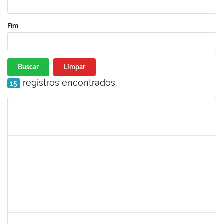
Fim
Buscar
Limpar
registros encontrados.
15
Matrícula
Nome
Cargo
Processo
Início
Fim
Status
1759857
ANDRE LUIZ MACIEL ALMEIDA
Técnico
23007.00006228/2023-04
15/05/2023
13/08/2023
Concluído
1647576
CARLOS ANDRE OLIVEIRA DANIEL
Técnico
23007.00006430/2023-79
15/05/2023
09/06/2023
Concluído