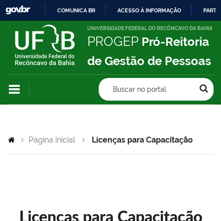
COMUNICA BR
ACESSO À INFORMAÇÃO
PARTI
IR
UNIVERSIDADE FEDERAL DO RECÔNCAVO DA BAHIA
PROGEP
Pró-Reitoria
PARA
O
de Gestão de Pessoas
CONTEÚDO
Buscar no portal
Página inicial
Licenças para Capacitação
Licenças para Capacitação