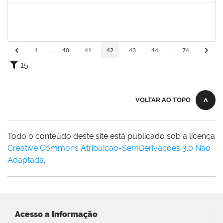
2361855
LUCAS SANTOS LISBOA
Técnico
23007.00005199/2023-45
09/04/2023
07/06/2023
Concluído
1
...
40
41
42
43
44
...
74
15
VOLTAR AO TOPO
Todo o conteúdo deste site está publicado sob a licença
Creative Commons Atribuição-SemDerivações 3.0 Não
Adaptada
.
Acesso a Informação