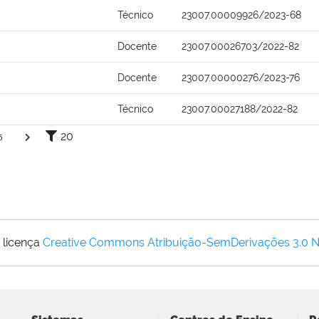
Técnico
23007.00009926/2023-68
Docente
23007.00026703/2022-82
Docente
23007.00000276/2023-76
Técnico
23007.00027188/2022-82
20
5
 licença
Creative Commons Atribuição-SemDerivações 3.0 