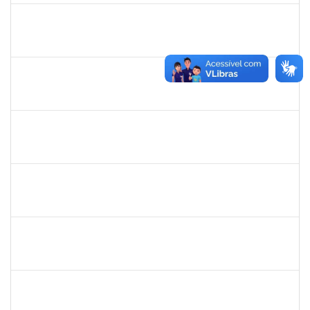
2361855
LUCAS SANTOS LISBOA
Técnico
23007.00005199/2023-45
09/04/2023
07/06/2023
Concluído
1678448
Simone Brandão Souza
Docente
23007.00006334/2024-49
03/04/2023
02/07/2024
Concluído
1753043
MARCUS PIMENTEL OLIVEIRA
Técnico
23007.00023249/2022-26
03/04/2023
02/05/2023
Concluído
2039867
JAQUELINE ANDRADE BRITO
Técnico
23007.00022470/2022-10
03/04/2023
02/07/2023
Concluído
2159575
RAQUEL SOUZA LIMA
Técnico
23007.00005118/2023-98
01/04/2023
31/07/2023
Concluído
1755265
KARINA DE SOUZA SILVA
Técnico
23007.00001212/2023-24
16/03/2023