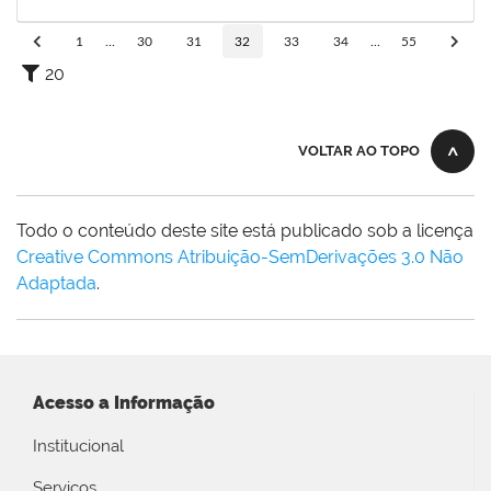
14/04/2023
Concluído
1
...
30
31
32
33
34
...
55
20
VOLTAR AO TOPO
Todo o conteúdo deste site está publicado sob a licença
Creative Commons Atribuição-SemDerivações 3.0 Não
Adaptada
.
Acesso a Informação
Institucional
Serviços