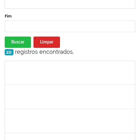
Fim
Buscar
Limpar
registros encontrados.
20
Matrícula
Nome
Cargo
Processo
Início
Fim
Status
1759857
ANDRE LUIZ MACIEL ALMEIDA
Técnico
23007.00006228/2023-04
15/05/2023
13/08/2023
Concluído
1647576
CARLOS ANDRE OLIVEIRA DANIEL
Técnico
23007.00006430/2023-79
15/05/2023
09/06/2023
Concluído