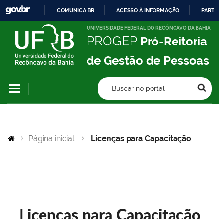
COMUNICA BR
ACESSO À INFORMAÇÃO
PARTI
IR
UNIVERSIDADE FEDERAL DO RECÔNCAVO DA BAHIA
PROGEP
Pró-Reitoria
PARA
O
de Gestão de Pessoas
CONTEÚDO
Buscar no portal
Página inicial
Licenças para Capacitação
Licenças para Capacitação