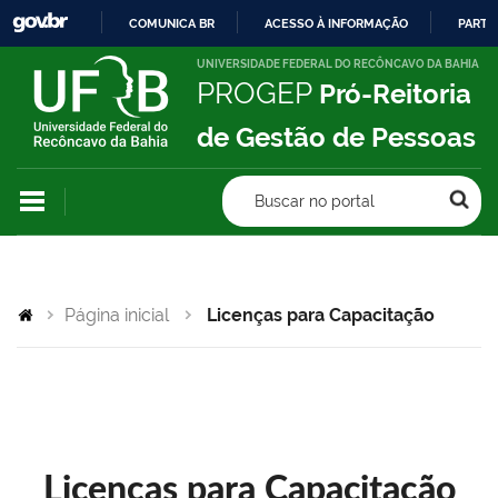
COMUNICA BR
ACESSO À INFORMAÇÃO
PARTI
IR
UNIVERSIDADE FEDERAL DO RECÔNCAVO DA BAHIA
PROGEP
Pró-Reitoria
PARA
O
de Gestão de Pessoas
CONTEÚDO
Buscar no portal
Página inicial
Licenças para Capacitação
Licenças para Capacitação