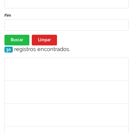
Fim
Buscar
Limpar
registros encontrados.
30
Matrícula
Nome
Cargo
Processo
Início
Fim
Status
2426970
RODRIGO JESUS DE OLIVEIRA
Técnico
23007.00008775/2023-08
10/05/2023
09/07/2023
Concluído
1557032
ZOZILENE NASCIMENTO SANTOS TELES
Técnico
23007.00030243/2022-47
07/05/2023
20/06/2023
Concluído