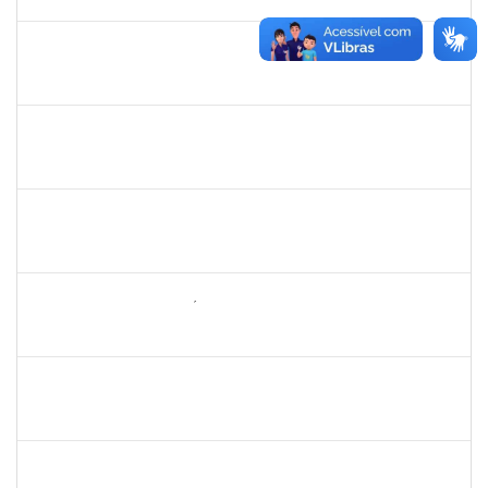
06/04/2023
Concluído
1022926
ANGELICA MORGANA ARAUJO FREITAS
Técnico
23007.00030286/2022-50
08/03/2023
06/06/2023
Concluído
2257888
ARI MARQUES DE ARAUJO NETO
Técnico
23007.00027399/2022-11
06/03/2023
04/04/2023
Concluído
1873900
JOSE FRANCISCO COUTINHO PASSOS
Técnico
23007.00022192/2022-47
06/03/2023
04/04/2023
Concluído
2257754
DEISE SANTOS BONIFÁCIO
Técnico
23007.00000002/2023-05
06/03/2023
04/06/2023
Concluído
2663815
CLAUDIA TELLES GODOY
Técnico
23007.00000806/2023-25
06/03/2023
20/03/2023
Concluído
2278430
ARLIN CESAR COSTA NAFRA SANTANA
Técnico