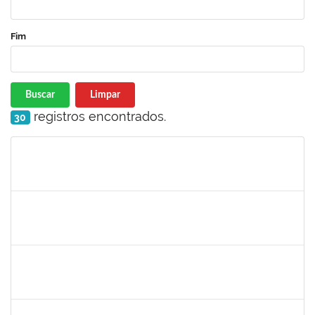
Fim
Buscar
Limpar
registros encontrados.
30
Matrícula
Nome
Cargo
Processo
Início
Fim
Status
1759857
ANDRE LUIZ MACIEL ALMEIDA
Técnico
23007.00006228/2023-04
15/05/2023
13/08/2023
Concluído
1647576
CARLOS ANDRE OLIVEIRA DANIEL
Técnico
23007.00006430/2023-79
15/05/2023
09/06/2023
Concluído