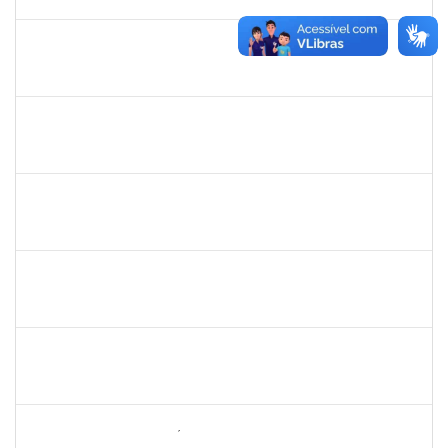
14/04/2023
Concluído
1836984
VILMA COELHO ALMEIDA
Técnico
23007.00004175/2023-48
13/03/2023
12/05/2023
Concluído
1983553
DANILO DA CONCEICAO VALVERDE
Técnico
23007.00001916/2023-28
08/03/2023
06/04/2023
Concluído
1022926
ANGELICA MORGANA ARAUJO FREITAS
Técnico
23007.00030286/2022-50
08/03/2023
06/06/2023
Concluído
2257888
ARI MARQUES DE ARAUJO NETO
Técnico
23007.00027399/2022-11
06/03/2023
04/04/2023
Concluído
1873900
JOSE FRANCISCO COUTINHO PASSOS
Técnico
23007.00022192/2022-47
06/03/2023
04/04/2023
Concluído
2257754
DEISE SANTOS BONIFÁCIO
Técnico