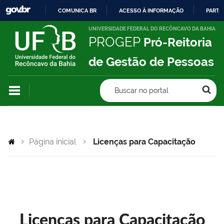
COMUNICA BR
ACESSO À INFORMAÇÃO
PARTI
IR
UNIVERSIDADE FEDERAL DO RECÔNCAVO DA BAHIA
PROGEP
Pró-Reitoria
PARA
O
de Gestão de Pessoas
CONTEÚDO
Buscar no portal
Página inicial
Licenças para Capacitação
Licenças para Capacitação