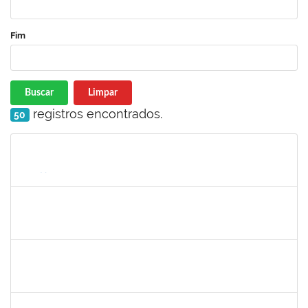
Fim
Buscar
Limpar
registros encontrados.
50
Matrícula
Nome
Cargo
Processo
Início
Fim
Status
2267151
THAYSE ROBERTA ARAUJO PEREIRA
Técnico
23007.00020540/2023-28
08/01/2024
06/02/2024
Concluído
1760100
CARLANE COSTA DIAS FEITOSA
Técnico
23007.00026844/2023-55
08/01/2024
06/02/2024
Concluído