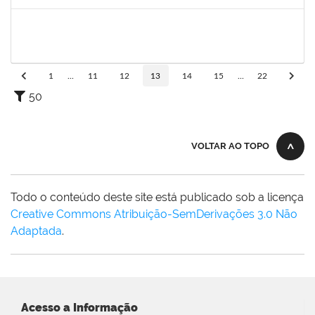
Concluído
1573301
JOMARA SILVA DOS SANTOS SOUZA
Técnico
23007.00000680/2024-29
27/02/2024
26/04/2024
Concluído
1
...
11
12
13
14
15
...
22
50
VOLTAR AO TOPO
Todo o conteúdo deste site está publicado sob a licença
Creative Commons Atribuição-SemDerivações 3.0 Não
Adaptada
.
Acesso a Informação