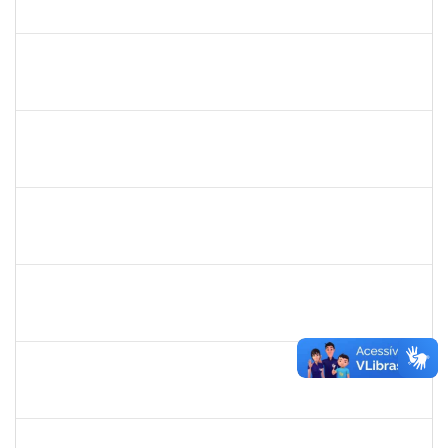
23007.00031466/2023-03
10/01/2024
10/03/2024
Concluído
1170516
JOCELIA MARIA DE JESUS
Técnico
23007.00005816/2023-70
14/12/2023
13/03/2024
Concluído
2033165
RODRIGO DE SOUZA
Técnico
23007.00031550/2023-63
01/03/2024
15/03/2024
Concluído
279671
MARIA BARBARA GONCALVES DOS SANTOS SILVA
Técnico
23007.00030201/2023-14
15/02/2024
15/03/2024
Concluído
1871134
LUCILENE ROCHA SANTOS
Técnico
23007.00024205/2023-13
19/02/2024
19/03/2024
Concluído
1983524
EVANGIVALDO BATISTA DOS SANTOS
Técnico
23007.00029886/2023-80
19/02/2024
19/03/2024
Concluído
2013699