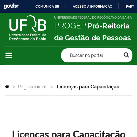
COMUNICA BR
ACESSO À INFORMAÇÃO
PARTI
IR
UNIVERSIDADE FEDERAL DO RECÔNCAVO DA BAHIA
PROGEP
Pró-Reitoria
PARA
O
de Gestão de Pessoas
CONTEÚDO
Buscar no portal
Página inicial
Licenças para Capacitação
Licenças para Capacitação