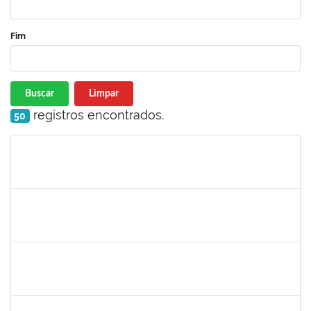
Fim
Buscar
Limpar
registros encontrados.
50
Matrícula
Nome
Cargo
Processo
Início
Fim
Status
1759857
ANDRE LUIZ MACIEL ALMEIDA
Técnico
23007.00006228/2023-04
15/05/2023
13/08/2023
Concluído
1647576
CARLOS ANDRE OLIVEIRA DANIEL
Técnico
23007.00006430/2023-79
15/05/2023
09/06/2023
Concluído