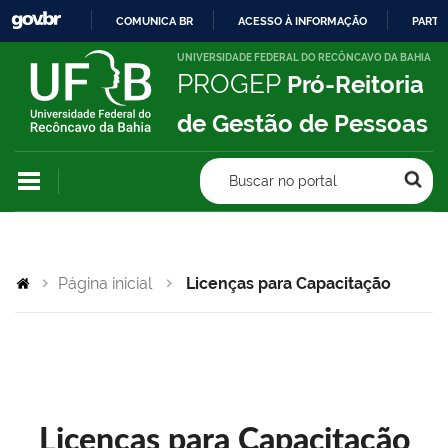
COMUNICA BR
ACESSO À INFORMAÇÃO
PARTI
IR
UNIVERSIDADE FEDERAL DO RECÔNCAVO DA BAHIA
PROGEP
Pró-Reitoria
PARA
O
de Gestão de Pessoas
CONTEÚDO
Buscar no portal
Página inicial
Licenças para Capacitação
Licenças para Capacitação