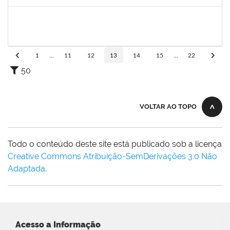
Concluído
1760632
ALINE PEREIRA DA SILVA MATOS
Técnico
23007.00019849/2022-64
16/01/2023
10/02/2023
Concluído
1
...
11
12
13
14
15
...
22
50
VOLTAR AO TOPO
Todo o conteúdo deste site está publicado sob a licença
Creative Commons Atribuição-SemDerivações 3.0 Não
Adaptada
.
Acesso a Informação