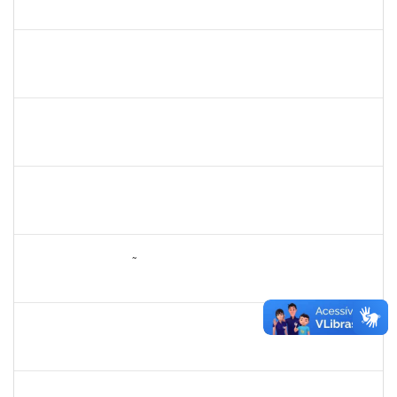
23007.00000002/2023-05
06/03/2023
04/06/2023
Concluído
2663815
CLAUDIA TELLES GODOY
Técnico
23007.00000806/2023-25
06/03/2023
20/03/2023
Concluído
2278430
ARLIN CESAR COSTA NAFRA SANTANA
Técnico
23007.00027417/2022-10
02/03/2023
31/03/2023
Concluído
1636373
MARCO ANTONIO NUNES DA SILVA
Docente
23007.00026703/2022-82
01/03/2023
29/05/2023
Concluído
1823710
DIANA ANUNCIAÇÃO SANTOS
Docente
23007.00000276/2023-76
01/03/2023
29/05/2023
Concluído
1874527
ROQUE ANTONIO MENEZES SANTOS
Técnico
23007.00002226/2023-97
01/03/2023
30/04/2023
Concluído
2304603